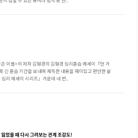
히 접할 수 있는 용어나 법칙 중 현...
 <좋은 이별>의 저자 김형경의 김형경 심리훈습 에세이『만 가
 후 긴 훈습 기간을 보내며 체득한 내용을 재미있고 편안한 삶
심리 에세이 시리즈」가운데 네 번...
잃었을 때 다시 그려보는 관계 조감도!