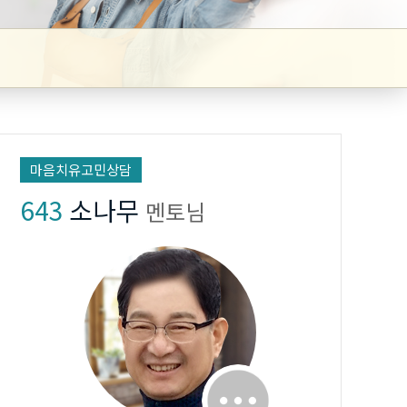
마음치유고민상담
643
소나무
멘토님