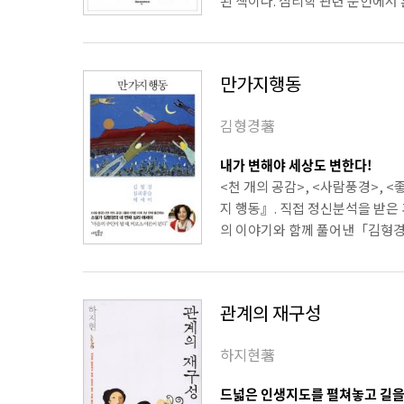
된 책이다. 심리학 관련 문헌에서 흔
만가지행동
김형경著
내가 변해야 세상도 변한다!
<천 개의 공감>, <사람풍경>,
지 행동』. 직접 정신분석을 받은
의 이야기와 함께 풀어낸「김형경 
관계의 재구성
하지현著
드넓은 인생지도를 펼쳐놓고 길을 