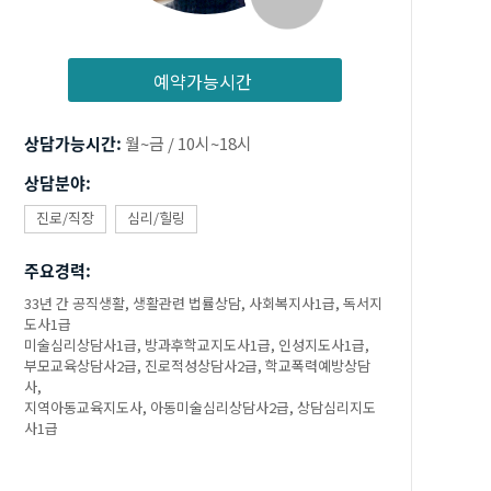
예약가능시간
상담가능시간:
월~금 / 10시~18시
상담분야:
진로/직장
심리/힐링
주요경력:
33년 간 공직생활, 생활관련 법률상담, 사회복지사1급, 독서지
도사1급
미술심리상담사1급, 방과후학교지도사1급, 인성지도사1급,
부모교육상담사2급, 진로적성상담사2급, 학교폭력예방상담
사,
지역아동교육지도사, 아동미술심리상담사2급, 상담심리지도
사1급