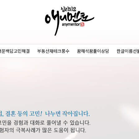
백문백답고민해결
부동산재테크풍수
꿈해석꿈풀이상담
한글이름선