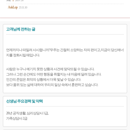
Mr.
1
26.07.26
AskLop
23.11.10
고객님께 전하는 글
언제까지나 떠밀려 사시렵니까?우주는 간절히 소망하는 자의 편이고,지금이 당신에너
지를 정화시킬 때입니다.
사람은 누구나 예기치 못한 상황과 사건에 맞닥뜨릴 수 있습니다.
그러나 그런 순간에도 어떤 행동을 취할지는 내 마음에 달려 있습니다.
인간의 존엄은 최악의 상황에서 더욱 빛날 수 있습니다.
보다 품위 있는 삶에 대하여 우리의 일상 속에서 훈련하고 싶습니다.
선생님 주요경력 및 약력
28년 공직생활, 심리상담사 1급,
가족상담사 2급