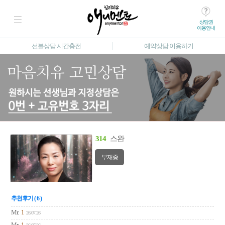
상담권
이용안내
선불상담 시간충전
예약상담 이용하기
314
스완
부재중
추천후기 ( 6 )
Mr.
1
26.07.26