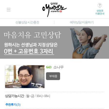
상담권
이용안내
선불상담 시간충전
예약상담 이용하기
643
소나무
부재중
상담가능시간
: 월~금 / 10시~18시
추천후기 ( 5 )