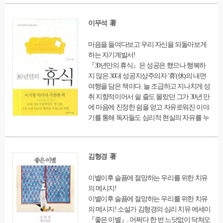
문의 상담 코너를 통해 독자들과 나누었던 내
밀한 마음의 기록들을 담고 있다. ‘자기 알기’,
이무석 著
‘가족 관계’, ‘성과 사랑’, ‘관계 맺기’ 등 모두 4
장으로 나누어 각자 자기 내면을 보고 직접 치
마음을 들여다보고 우리 자신을 되돌아보게
유의 힘을 키울 수 있는 조언을 전해준다. 생
하는 자기계발서!
애 초기의 가족 관계에서 우리의 성격과 생존
『30년만의 휴식』은 성공은 했으나 행복하
법이 형성된다는 내용을 소개한다. 또 생애 초
지 않은 30대 성공지상주의자 '휴'(休)의 내면
기에 배운 사랑의 역량을 성인이 된 후의 사랑
여행을 담은 책이다. 늘 조급하고 지나치게 성
에 그대로 적용하는 문제에 대해 짚어 보고,
취 지향적이어서 쉴 줄도 몰랐던 그가 30년 만
개별적인 감정의 문제들을 해결하면서 타인
에 마음에 진정한 쉼을 얻고 자유로워진 이야
과 어울려 사는 법을 모색하는 등 궁극적으로
기를 통해 독자들도 심리적 현실의 자유를 누
우리의 삶이 지향하는 지점이 어디인지 고민
릴 수 있도록 돕는다. <성공이 모든 것을 보장
해본다.
할 것이라 믿는 휴. 인정받기 위해 제대로 된
휴식을 경험한 적이 없던 어느 날, 정신과 의
김형경 著
사를 만나면서 사람을 이끌어 가는 동력이 무
의식에서 많은 영향을 받는 '마음'이라는 것을
이별이후 슬픔에 절망하는 우리를 위한 치유
깨닫는다. 마음에 대해 깊이 생각해 본 휴는
의 메시지!
자신을 몰아쳤던 내면의 '어린아이'로부터 벗
이별이후 슬픔에 절망하는 우리를 위한 치유
어나 성숙해지고 진정한 휴식을 누리게 된
의 메시지! 소설가 김형경의 심리 치유 에세이
다.> 이 책은 '휴'에 대한 이야기뿐만 아니라,
『좋은 이별』. 어쩌다 한 번 느닷없이 닥쳐오
세상의 '휴'들에 대한 이야기도 실려 있다. 분