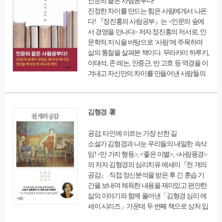
인문의 끝은 사람공부다!
함 관리 기술, 추천 도서 등 황금 인맥을 만드
한 관계와 만났을 때 '나'를 지키면서 성숙하게
진정한 차이를 만드는 힘은 사람에게서 나온
는 실전 테크닉을 배울 수 있도록 안내한다.
대처할 수 있도록 이끈다.
다! 『정진홍의 사람공부』는 <인문의 숲에
서 경영을 만나다> 저자 정진홍의 저서로, 인
문학적 지식을 바탕으로 ‘사람’에 주목하여
삶의 통찰을 살펴본 책이다. 무라카미 하루키,
이태석, 존 레논, 안중근, 반 고흐 등 역경을 이
겨내고 자신만의 차이를 만들어낸 사람들의
이야기에 저자의 깊이 있는 통찰을 더하여 삶
과 세상이란 무엇인가에 대한 깊이 있는 교훈
을 일깨워준다. 역사 속 혹은 현대의 인물들을
김형경 著
가리지 않고 치열하게 보여주고 재해석하며
그들의 면면이 우리 삶에 어떤 의미로 다가오
공감, 타인에 이르는 가장 선한 길
는지 질문한다. 많은 사람들의 인생 여정을 간
소설가 김형경과 나눈 우리들의 내밀한 속삭
접체험하면서 내 안의 가능성을 살펴볼 수 있
임! <만 가지 행동>, <좋은 이별>, <사람풍경>
도록 돕는다.
의 저자 김형경의 심리치유 에세이『천 개의
공감』. 직접 정신분석을 받은 후 긴 훈습 기
간을 보내며 체득한 내용을 재미있고 편안한
삶의 이야기와 함께 풀어낸「김형경 심리 에
세이 시리즈」가운데 두 번째 책으로 상처 입
은 마음의 치유 과정을 그린 책이다. 한겨레신