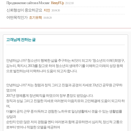
Продвижение сайтов в Москве
HenryFUp
23.12.10
신뢰형성이 중요하군요
지인
20.04.30
어떤목적인가
조기유학
19.09.29
고객님께 전하는 글
안녕하십니까? 청소년이 행복한 삶을 추구하는 씨앗이 되고자 ‘청소년의 이해’(최명구,
김누리, 학지사, 2013)를 참고로 하여 청소년의 생애주기를 이해하고 미래의 성장 동력
으로 발전하는데 미력하나마 도움이 되고자 합니다.
안녕하십니까? 저는 청렴과 정직 그리고 친절과 공경의 자세로 33년간 공무원 근무하
였으며
2017년 명예롭게 정년퇴직을 하였으며 정부 훈장도 받았습니다.
정직과 성실 그리고 친절한 자세로 여러분의 마음치유와 고민해결에 도움이 되고자 하
며,
더불어 공직 근무 중 터득하고 경험한 노하우로 일상생활에서 겪을 수 있는 생활법률
상담과
순탄치 만은 않은 저의 경험을 멘티 여러분과 함께 공유하면서 심리적, 정신적 고통으
로부터 벗어나 적절한 모델을 제공하여