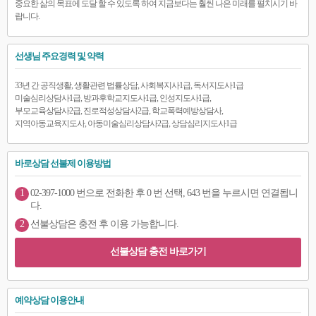
중요한 삶의 목표에 도달 할 수 있도록 하여 지금보다는 훨씬 나은 미래를 펼치시기 바
랍니다.
선생님 주요경력 및 약력
33년 간 공직생활, 생활관련 법률상담, 사회복지사1급, 독서지도사1급
미술심리상담사1급, 방과후학교지도사1급, 인성지도사1급,
부모교육상담사2급, 진로적성상담사2급, 학교폭력예방상담사,
지역아동교육지도사, 아동미술심리상담사2급, 상담심리지도사1급
바로상담 선불제 이용방법
1
02-397-1000 번으로 전화한 후 0 번 선택, 643 번을 누르시면 연결됩니
다.
2
선불상담은 충전 후 이용 가능합니다.
선불상담 충전 바로가기
예약상담 이용안내