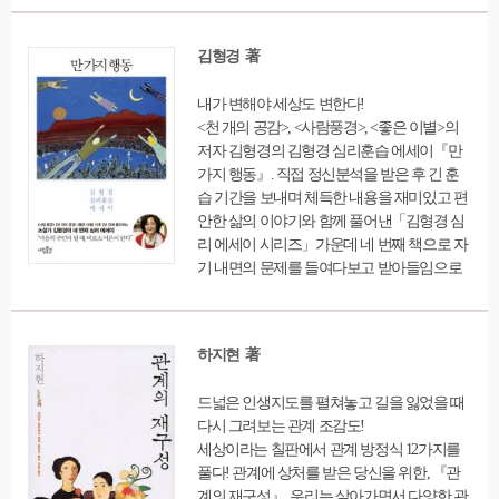
겨지는 100개의 아이템을 제시하였다.
김형경 著
내가 변해야 세상도 변한다!
<천 개의 공감>, <사람풍경>, <좋은 이별>의
저자 김형경의 김형경 심리훈습 에세이『만
가지 행동』. 직접 정신분석을 받은 후 긴 훈
습 기간을 보내며 체득한 내용을 재미있고 편
안한 삶의 이야기와 함께 풀어낸「김형경 심
리 에세이 시리즈」가운데 네 번째 책으로 자
기 내면의 문제를 들여다보고 받아들임으로
써 삶의 변화를 이끄는 훈습의 과정을 그리고
있다. 실제 정신분석을 받은 후 계속해서 자신
을 통찰하고 변화시켜온 저자의 훈습 경험을
하지현 著
삶의 이야기와 함께 쉽게 풀어냈다. 유아기에
만들어 사용해 온 낡은 생존법을 과감히 버리
드넓은 인생지도를 펼쳐놓고 길을 잃었을 때
는 과정과 무의식적으로 회피해 온 영역으로
다시 그려보는 관계 조감도!
발을 내딛으며 새로운 지평을 탐색해나가는
세상이라는 칠판에서 관계 방정식 12가지를
과정, 경험을 나눈다는 생각으로 시작한 모임
풀다! 관계에 상처를 받은 당신을 위한, 『관
에서 경험한 훈습의 과정, 정신분석 심리 치료
계의 재구성』. 우리는 살아가면서 다양한 관