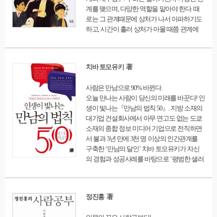
의 종결과 그 너머의 이야기까지 오롯이 담아
계를 맺으며, 다양한 역할을 맡아야 한다. 때
냈다. 이를 통해 풍요로운 삶을 살아가고자 하
로는 그 관계때문에 상처가 나서 아파하기도
는 이들에게 자신의 인생과 마음의 주인이 되
하고, 시간이 흘러 상처가 아물 때쯤 관계에
는 길을 찾을 수 있는 깨달음을 전해준다.
대한 기대를 포기하기도 한다. 이 책은 다양한
관계의 틀 중 12가지 틀을 골라 집중적으로 이
야기함으로써 우리가 세상 속의 '나'를 제대로
치바 토모유키 著
읽어나갈 수 있도록 도와주고 있다. 저자는 특
히 내면성장의 기초가 되는 12가지 관계의 과
사람은 만남으로 90% 바뀐다.
제를 특수성보다는 보편성을 담고 있는 영화
오늘 만나는 사람이 당신의 미래를 바꾼다! 인
라는 텍스트를 끌어들여 풀어내고 있다. 어른
생이 빛나는『만남의 법칙 50』. 지방 소재의
의 내면에는 성장을 멈춘 아이가 남아있다고
대기업 건설회사에서 아무 연고도 없는 도쿄
말하면서, 그 내면의 아이가 성장을 멈춰버린
소재의 종합 정보 미디어 기업으로 전직하면
곳으로 찾아가 이유를 살펴보고 되도록 현실
서 불과 3년 만에 3천 명 이상의 인간관계를
적인 처방을 제시한다. 아울러 자신에 대한
구축한 ‘만남의 달인’ 치바 토모유키가 자신
'자신감'과 '확신감'을 회복할 것을 권하고 있
의 경험과 성공사례를 바탕으로 ‘평범한 샐러
다. 왜냐하면 그것들은 다양한 관계에서 결국
리맨을 위한 인맥 브랜딩 기술’ 50가지를 제시
자신을 돌아보게 만들기 때문이다. 나는 어디
하였다. 유명 연예인을 비롯하여 대기업 경영
쯤 와 있을까, 지금 어디에 서 있고 어디로 가
자 등 톱클래스의 사람들을 자신의 사람으로
고 있는가, 내가 결정한 삶과 내가 하는 일의
정진홍 著
만든 인맥브랜딩의 모든 단계와 비법을 소개
결과에 대해 감당할 준비가 되어 있는가 등을
한다. SNS 활용 기술부터 시간 관리 기술, 명
진지하게 고민하게 하면서 지금보다도 다양