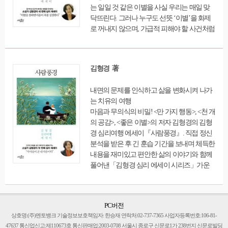
는 일일 것 같은 이별을 사실 우리는 매일 맞
노하고, 좌절하고, 열등감을 느끼고, 조급하
닥뜨린다. 그러나 누구도 선뜻 ‘이별’을 화제
며, 교만하고, 의존적이며, 두 얼굴을 가지기
로 꺼내지 않으며, 가급적 피해야 할 사건처럼
도 하는 세상의 '휴'들. 저자는 그들에게 마음
여겨진다. 인간의 마음과 관계의 문제를 탐구
을 들여다볼 것을 권하며 자신의 무의식을 이
해왔던 저자는 이별로 절망하는 우리에게 이
해하고 상처난 무의식의 감옥에서 해방되는
별의 시작부터 끝까지, 그 사이에 일어나는 감
길로 안내한다
김형경 著
정과 행동의 모든 층위를 세밀하게 그려내 보
여줌으로써, 마음의 문제를 해결할 수 있는 실
내면의 문제를 인식하고 삶을 변화시켜 나가
천적인 방법을 제안하고 있다. 이 책은 총 4장
는 치유의 여행
으로 구성되어있다. 제1장은 이별을 말하지
마음과 무의식의 비밀! <만 가지 행동>, <천 개
않는 문화를 지적하며, 이별 후 우리가 겪는
의 공감>, <좋은 이별>의 저자 김형경의 김형
감정과 애도 그리고 치유를 통해 성장하는 과
경 심리여행 에세이『사람풍경』. 직접 정신
정에 대해 이야기한다. 제2장은 이별했지만
분석을 받은 후 긴 훈습 기간을 보내며 체득한
상대에 대한 마음을 정리하지 못해, 충격과 마
내용을 재미있고 편안한 삶의 이야기와 함께
비, 부정 분노 등 돌아오지 못하는 마음에 대
풀어낸「김형경 심리 에세이 시리즈」가운
해 공격적인 자세를 취하는 우리의 감정을 정
데 첫 번째 책으로 인간의 마음이란 무엇인가
리하지 못하는 심리 단계를 전한다. 제3장은
하는 질문에 대해 쉽고 재미있게 설명하고 있
열정을 거두어오긴 했지만 그것을 어떻게 해
다. 사랑과 분노, 불안, 공격성 등 인간 내면에
야 할지 몰라 보이는 심리 및 행동에 대해 다
PC버전
존재하는 감정들을 이야기하고, 기본적인 감
루고 있다. 마지막으로 제4장은 열정을 자신
상호명:(주)멘토뱅크 기술정보보호책임자: 한승재 연락처:02-737-7365 사업자등록번호:106-81-
정들을 다루는 방법을 소개한다. 또 성장 과정
의 회복과 변화를 이용해 사용하는 단계로, 상
47637 통신업신고:제110673호 통신판매업:2003-0708 서울시 종로구 신문로1가 238번지 신문로빌딩