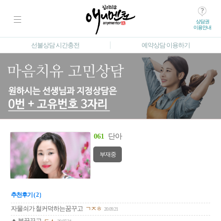
상담권
이용안내
선불상담 시간충전
예약상담 이용하기
061
단아
부재중
추천후기 ( 2 )
자물쇠가 철커덕하는꿈꾸고
ㄱㅈㅎ
20.09.21