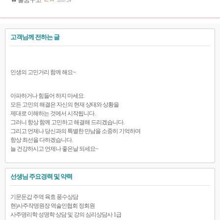
🔥 불꿈꾸고
ㄷㅅ
20.07.24
고객님께 전하는 글
인생의 고민거리 함께 해요~
아파하거나 힘들어 하지 마세요.
모든 고민의 해결은 자신의 현재 상태와 상황을
제대로 이해하는 것에서 시작됩니다.
그러니 항상 함께 고민하고 해결해 드리겠습니다.
그리고 언제나 당신과의 특별한 만남을 소중히 기억하며
항상 최선을 다하겠습니다.
늘 건강하시고 언제나 좋은날 되세요~
선생님 주요경력 및 약력
기문둔갑 주역 육효 풍수상담
현)사주작명원장 역술인협회 정회원
사주명리학 성명학 상담 및 강의 심리상담사 1급