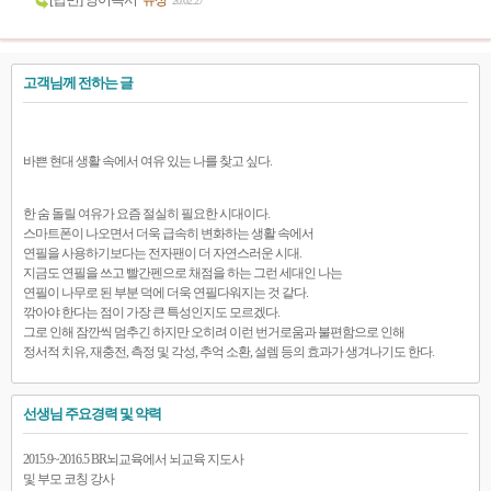
[답변] 영어독서
유성
20.02.27
고객님께 전하는 글
바쁜 현대 생활 속에서 여유 있는 나를 찾고 싶다.
한 숨 돌릴 여유가 요즘 절실히 필요한 시대이다.
스마트폰이 나오면서 더욱 급속히 변화하는 생활 속에서
연필을 사용하기보다는 전자팬이 더 자연스러운 시대.
지금도 연필을 쓰고 빨간펜으로 채점을 하는 그런 세대인 나는
연필이 나무로 된 부분 덕에 더욱 연필다워지는 것 같다.
깎아야 한다는 점이 가장 큰 특성인지도 모르겠다.
그로 인해 잠깐씩 멈추긴 하지만 오히려 이런 번거로움과 불편함으로 인해
정서적 치유, 재충전, 측정 및 각성, 추억 소환, 설렘 등의 효과가 생겨나기도 한다.
선생님 주요경력 및 약력
2015.9~2016.5 BR뇌교육에서 뇌교육 지도사
및 부모 코칭 강사