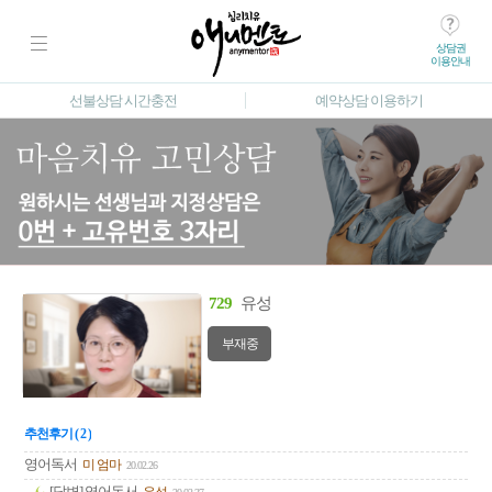
상담권
이용안내
선불상담 시간충전
예약상담 이용하기
729
유성
부재중
추천후기 ( 2 )
영어독서
미 엄마
20.02.26