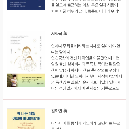
을 일으켜 출근하는 아침, 혹은 일과 사람에
치여 지친 하루의 끝에, 몸뿐만 아니라 우리의
마음에도 영양제가 필요하다. 그럴 때 책 속의
한 구절, 한 문장에서 하루를 버티고 내일을
새롭게 시작할 힘을 얻기도 한다. 《나를 위한
서정묵 著
오늘의 문장》에는 일에 치이고 사람에 치여
딱딱하고 거칠어진 마음을 여유와 절제, 부드
언제나 주위를 배려하는 자세로 살아가야 한
러움이 가득한 마음으로 바꿔주는, 곱씹을수
다는 말이다
록 힘이 나는 주문 같은 문장들이 가득하다.
인천공항의 전산화 작업을 이끌었던 대기업
아침에 먹는 비타민처럼, 저녁에 먹는 초콜릿
임원 출신 할아버지의 독특한 육아법을 담은
처럼 하나씩 읽어보면 마음이 한결 여유로워
책이 발행돼 화제다. 책은 총 6장으로 구성돼
지고 또 하나의 ‘오늘’을 살아갈 힘을 충전할
있는데, 태어난 일화에서부터 시작해 8살까지
수 있을 것이다."
의 특색있는 일화가 순서대로 나열돼 있다. 하
나의 성장일기이자 어린 시절의 기록으로도
의미있는 작업이다. 그리고 이 이야기가 손주
육아를 하고 있는 수많은 노년층에게 새로운
귀감이 되는 내용으로 자리잡을 수 있을 것으
김아연 著
로 보인다. 저자는 매 장의 말미에 손주에 대
한 당부의 말을 써 넣었다. 손주에게 보내는
나와 아이를 동시에 치열하게 고민하는 부모
할아버지의 자애로운 메시지인 셈이다.