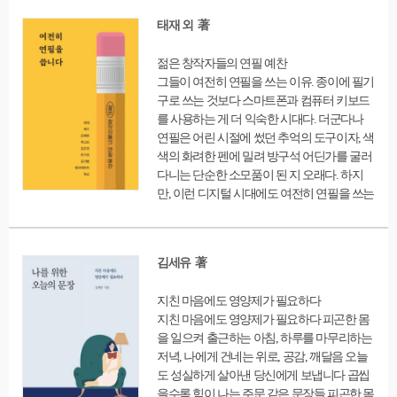
태재 외 著
젊은 창작자들의 연필 예찬
그들이 여전히 연필을 쓰는 이유. 종이에 필기
구로 쓰는 것보다 스마트폰과 컴퓨터 키보드
를 사용하는 게 더 익숙한 시대다. 더군다나
연필은 어린 시절에 썼던 추억의 도구이자, 색
색의 화려한 펜에 밀려 방구석 어딘가를 굴러
다니는 단순한 소모품이 된 지 오래다. 하지
만, 이런 디지털 시대에도 여전히 연필을 쓰는
어른들이 있다. 시인, 만화가, 매거진에디터,
공간디렉터, 북에디터, 에세이스트, 작곡가,
유튜브 크리에이터, 디자이너. 직업도 성별도
김세유 著
다른 9명의 젊은 창작자들에게 연필은 어떤
의미를 지녔을까?
지친 마음에도 영양제가 필요하다
지친 마음에도 영양제가 필요하다 피곤한 몸
을 일으켜 출근하는 아침, 하루를 마무리하는
저녁, 나에게 건네는 위로, 공감, 깨달음 오늘
도 성실하게 살아낸 당신에게 보냅니다 곱씹
을수록 힘이 나는 주문 같은 문장들 피곤한 몸