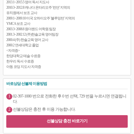
2013.1~2015.5 영어 독서 지도사
2010.3~2012.8 캐나다 온타리오주 '런던' 지역의
유치원에서 보조 교사
2009.1~2009.10 미국 오하이오주 '블루밍턴' 지역의
YMCA 보조 교사
2003.3~2008.8 원더랜드 어학원 팀장
2001.3~2002.12 (주)한솔교육 영어팀장
2000.4 (주) 한솔교육 영어 교사
2000.2 연세대학교 졸업
<자격증>
한양대학교 테솔 수료증
한우리 독서 수료증
아동 코딩 지도사 자격증
바로상담 선불제 이용방법
1
02-397-1000 번으로 전화한 후 0 번 선택, 729 번을 누르시면 연결됩니
다.
2
선불상담은 충전 후 이용 가능합니다.
선불상담 충전 바로가기