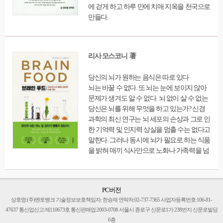
에 걷게 하고 하루 만에 치매 지옥을 천국으로
쌓인 걱정들의 대한 어떻게 나아가면 좋을지
만들다.
방향을 찾을 수 있도록 도와주고, 다시 시작하
고 싶은 열정, 희망을 전해준다.
리사 모스코니 著
당신의 뇌가 원하는 음식은 따로 있다
뇌는 바꿀 수 없다. 또 뇌는 눈에 보이지 않아
문제가 생겨도 알 수 없다. 뇌 없이 살 수 없는
당신은 뇌를 위해 무엇을 하고 있는가? 신경
과학의 최신 연구는 뇌 세포의 손상과 그로 인
한 기억력 및 인지력 상실을 멈출 수는 없다고
말한다. 그러나 동시에 뇌가 필요로 하는 식품
을 밝혀 매끼 식사만으로 노화나 가족력을 넘
어 뇌 건강을 유지할 수 있다 말한다. 이제 무
심코 마시던 커피, 무심코 집어 먹던 간식을
내려놓고 뇌를 위해 무엇을 먹어야 할지 알아
PC버전
보자. 신경과학자이자 영양학자인 저자 리사
상호명:(주)멘토뱅크 기술정보보호책임자: 한승재 연락처:02-737-7365 사업자등록번호:106-81-
모스코니는 알츠하이머병과 치매 관련 최신
47637 통신업신고:제110673호 통신판매업:2003-0708 서울시 종로구 신문로1가 238번지 신문로빌딩
연구를 이끌어온 세계적인 학자다. 알츠하이
6층