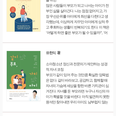
를 위한
많은 사람들이 부모가 되고 나서는 아이가 전
부인 삶을 살아간다. 나는 점점 없어지고, 가
장 우선순위를 아이에게 최선을 다한다고 생
각했는데, 이상하게 자꾸만 아이에게 상처 주
고 후회하는 생활이 반복되기도 한다. 이 책은
‘어떻게 하면 좋은 부모가 될 수 있을까?’, ‘어
떻게 하면 매일 아이에게 미안해하지 않아도
될까?’를 고민하는 부모에게 권하는 마음 성
장 프로젝트라 할 수 있다. 어떻게 보면 부모
유한익 著
는 아이가 우리 품을 떠나 건강하게 살아갈 수
있도록 도와주는 사람이다. 아이가 온전히 바
소아청소년 정신과 전문의가 제안하는 성경
로서기 위해서는 부모인 우리가 우리 자신의
적 자녀 코칭
삶을 잃지 말아야 한다. 무조건 아이에게 미안
부모가 같이 있어 주는 것만큼 확실한 양육법
해하는 마음 대신 내가 할 수 있는 일과 없는
은 없다. 같이 바라보고, 공감하고, 함께할 때
일을 구분하고, 조금 더 단단해지는 연습을 해
자녀의 가슴에 세상을 향한 바른 가치관이 심
본다면 내가 바라는 부모에 한 발 다가갈 수
겨진다. 자녀를 둔 부모라면 누구나 자신의 아
있을 것이다.
이가 특별할 것을 바란다. 아직 발견하지 못한
원석만 찾아내면 우리 아이도 남부럽지 않는
빛나는 보석이 될 것이라고 기대한다. 이러한
부모의 야심찬 계획에 언제나 휘둘리는 것은