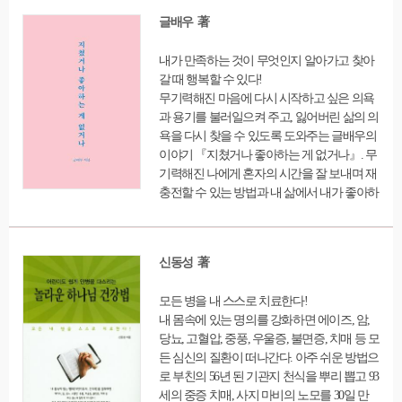
어린 자녀들이다. 분 단위로 시간을 쪼개어가
글배우 著
며 왜 배워야하는지도 모르는 수많은 사교육
의 현장으로 내몰리고 있기 때문이다. 단지 부
내가 만족하는 것이 무엇인지 알아가고 찾아
모의 사랑만으로, 함께하는 시간만으로도 바
갈 때 행복할 수 있다!
르고 건강하게 자라날 수 있는 아이들이 정작
무기력해진 마음에 다시 시작하고 싶은 의욕
가장 중요한 것을 놓친 채 가정이라는 울타리
과 용기를 불러일으켜 주고, 잃어버린 삶의 의
밖에서 겉돌며 아파하고 있는 것이다.
욕을 다시 찾을 수 있도록 도와주는 글배우의
이야기 『지쳤거나 좋아하는 게 없거나』. 무
기력해진 나에게 혼자의 시간을 잘 보내며 재
충전할 수 있는 방법과 내 삶에서 내가 좋아하
는 것을 찾을 수 있는 방법을 말해주고, 저자
가 직접 겪은 사연을 통해 잃어버린 행복을 찾
아 새롭게 시작할 수 있는 용기를 준다. 지쳤
신동성 著
거나 좋아하는 게 없다면 삶은 무기력해진다.
불안함, 공허함, 외로움, 감정 기복, 자존감 등
모든 병을 내 스스로 치료한다!
매년 수천 명의 고민을 마주하며 상담해온 저
내 몸속에 있는 명의를 강화하면 에이즈, 암,
자는 지쳤거나 내가 좋아하는 게 뭔지 몰라 공
당뇨, 고혈압, 중풍, 우울증, 불면증, 치매 등 모
허하고 삶에 의욕이 나지 않는다면 혼자의 시
든 심신의 질환이 떠나간다. 아주 쉬운 방법으
간을 갖고 잃어버린 나를 찾아야 한다고 조언
로 부친의 56년 된 기관지 천식을 뿌리 뽑고 93
한다. 이 책을 통해 연애뿐만 아니라 자존감과
세의 중증 치매, 사지 마비의 노모를 30일 만
인간관계, 직장, 도전하고 싶은 꿈 등 그동안