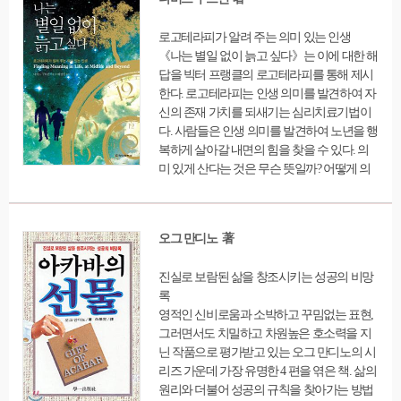
로고테라피가 알려 주는 의미 있는 인생
《나는 별일 없이 늙고 싶다》는 이에 대한 해
답을 빅터 프랭클의 로고테라피를 통해 제시
한다. 로고테라피는 인생 의미를 발견하여 자
신의 존재 가치를 되새기는 심리치료기법이
다. 사람들은 인생 의미를 발견하여 노년을 행
복하게 살아갈 내면의 힘을 찾을 수 있다. 의
미 있게 산다는 것은 무슨 뜻일까? 어떻게 의
미 있게 살 수 있을까? 이 책의 주요 목적은 ‘인
생의 의미’가 무엇인지 설명하고, 우리 앞에
놓인 운명을 용감하게 대면하는 인생관을 확
오그 만디노 著
립하도록 돕는 것이다. 저자는 실제 치료 사례
와 인용을 통해 철학, 심리학, 종교, 노인학 분
진실로 보람된 삶을 창조시키는 성공의 비망
야에서 인생의 의미를 찾는다. 중년기 이후의
록
일반 독자들뿐만 아니라 그들의 가족, 친구,
영적인 신비로움과 소박하고 꾸밈없는 표현,
노인 관련 분야 종사자와 학생들에게 지적 흥
그러면서도 치밀하고 차원높은 호소력을 지
미를 돋우고 실용적 지침을 제시한다.
닌 작품으로 평가받고 있는 오그 만디노의 시
리즈 가운데 가장 유명한 4 편을 엮은 책. 삶의
원리와 더불어 성공의 규칙을 찾아가는 방법