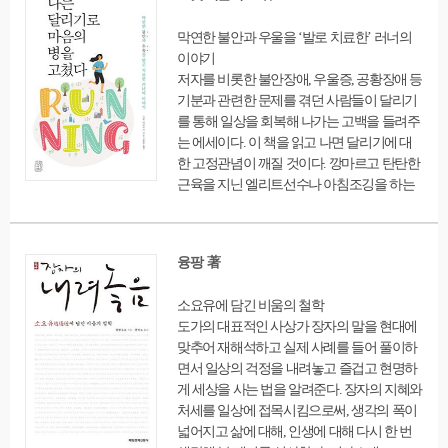
현재에 만족하며, 긍정의 마인드로 느리고 여
유롭게 살 때에 행복은 우리에게 참모습을 드
막연한 불안과 우울을 ‘발로 치료한’ 러너의
러낸다고 조언한다. 총 15장으로 구성하여, 행
이야기
복이란 무엇이며, 행복은 과연 어디에 있는지,
저자를 비롯한 불안장애, 우울증, 공황장애 등
나만의 행복을 어떻게 이룰 수 있는지에 대한
기분과 관련한 문제를 겪던 사람들이 달리기
해답을 명쾌하게 제시한다.
를 통해 일상을 회복해 나가는 고백을 들려주
는 에세이다. 이 책을 읽고 나면 달리기에 대
한 고정관념이 깨질 것이다. 깡마르고 탄탄한
근육을 지닌 엘리트선수나 아침조깅을 하는
뉴요커 대신, 평범한 사람의 일상적 달리기를
머릿속에 그릴 수 있다. 달리기는 우리에게 특
별한 것을 요구하지 않는다. 값비싼 장비도,
융팡 著
장소도, 장거리 같은 야심찬 목표도 요구하지
않는다. 그저 운동화를 신고 문 밖을 나서기만
소요유에 담긴 비움의 철학
하면 된다. 저자의 말대로 “달리는 이는 모두
도가의 대표적인 사상가 장자의 말을 현대에
러너다.
맞추어 재해석하고 실제 사례를 들어 풀이하
면서 일상의 걱정을 내려놓고 즐겁고 현명하
게 세상을 사는 법을 알려준다. 장자의 지혜와
처세를 일상에 접목시킴으로써, 생각의 폭이
넓어지고 삶에 대해, 인생에 대해 다시 한 번