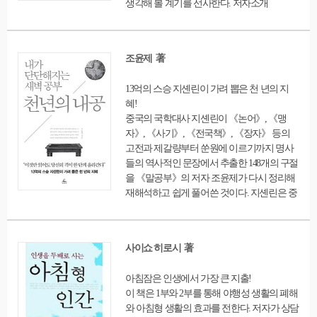
생각해 볼 계기를 선사한다. 저자소개
조윤제 著
13억의 스승 지셴린이 가려 뽑은 천 년의 지
혜!
중국의 국학대사 지셴린이 《논어》, 《맹
자》, 《사기》, 《전국책》, 《장자》 등의
고전과 제갈량부터 쑨원에 이르기까지 명사
들의 역사적인 문장에서 추출한 148개의 구절
을 《말공부》의 저자 조윤제가 다시 정리해
재해석하고 쉽게 풀어쓴 것이다. 지셴린은 중
국의 리더들이 판단의 기로에 설 때마다 조언
을 구했던 큰 스승이었다. 그는 평소 《주역》
부터 소동파의 시에 이르기까지 시대를 책임
사이쇼 히로시 著
졌던 어른의 성찰을 담은 고전들에서 148개의
빛나는 문장을 간추려 주변에 권했고, 이 148
아침잠은 인생에서 가장 큰 지출!
명구만 공부해도 인간의 격이 한 단계 높아질
이 책은 1부와 2부를 통해 야행성 생활의 폐해
내공을 쌓을 수 있을 것이라고 강조했다. 죽은
와 아침형 생활의 효과를 전한다. 저자가 상담
어른의 사회를 사는 우리에게는 어른이라는