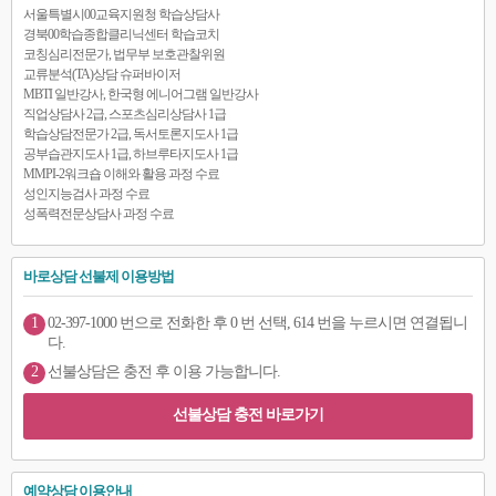
서울특별시00교육지원청 학습상담사
경북00학습종합클리닉센터 학습코치
코칭심리전문가, 법무부 보호관찰위원
교류분석(TA)상담 슈퍼바이저
MBTI 일반강사, 한국형 에니어그램 일반강사
직업상담사 2급, 스포츠심리상담사 1급
학습상담전문가 2급, 독서토론지도사 1급
공부습관지도사 1급, 하브루타지도사 1급
MMPI-2워크숍 이해와 활용 과정 수료
성인지능검사 과정 수료
성폭력전문상담사 과정 수료
바로상담 선불제 이용방법
1
02-397-1000 번으로 전화한 후 0 번 선택, 614 번을 누르시면 연결됩니
다.
2
선불상담은 충전 후 이용 가능합니다.
선불상담 충전 바로가기
예약상담 이용안내