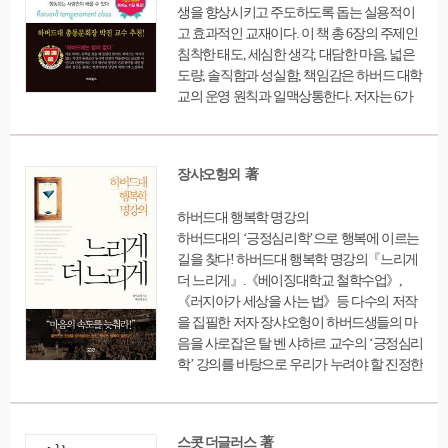
생을 향상시키고 주도하도록 돕는 실용적이
고 효과적인 교재이다. 이 책 총 6장의 주제인
침착한 태도, 세심한 생각, 대담한 마음, 넓은
도량, 솔직함과 성실함, 책임감은 하버드 대학
교의 운영 원칙과 일맥상통한다. 저자는 6가
지 주제 중간 중간에 생생한 사례를 배치하여
독자들이 흥미롭게 집중할 수 있도록 했다.
장샤오헝외 著
하버드대 행복학 명강의
하버드대의 ‘긍정심리학’으로 행복에 이르는
길을 찾다! 하버드대 행복학 명강의『느리게
더 느리게』.《베이징대학교 철학수업》,
《러지아가 세상을 사는 법》등 다수의 저작
을 집필한 저자 장샤오헝이 하버드생들의 마
음을 사로잡은 탈 벤 샤하르 교수의 ‘긍정심리
학’ 강의를 바탕으로 우리가 누려야 할 진정한
행복을 다시금 들여다보는 시간을 가질 수 있
도록 안내한다. 저자는 인생살이에서 ‘행
복’은 가장 궁극적인 목적이며, 욕심을 줄이고
스콧 더글러스 著