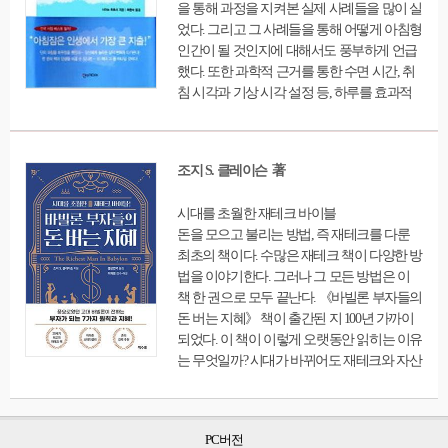
을 통해 과정을 지켜본 실제 사례들을 많이 실
존재에 대한 어떤 갈망이 있다. 그러나 우리에
었다. 그리고 그 사례들을 통해 어떻게 아침형
게 진정 필요한 것은 기댈 수 있는 어른의 등
인간이 될 것인지에 대해서도 풍부하게 언급
이 아니라 새벽을 스스로 여는 어른스러움이
했다. 또한 과학적 근거를 통한 수면 시간, 취
다. 책은 매일 새벽마다 천년의 지혜가 숙성된
침 시각과 기상 시각 설정 등, 하루를 효과적
깊은 문장들에 고요히 침잠하며 그 지혜를 차
으로 활용하기 위한 정보도 제공하고 있다. 3
곡차곡 내 안에 쌓을 수 있도록 구성했다. 어
부 ‘어떻게 아침형 인간이 될 것인가’에서는
른의 경지를 쌓는 깊은 공부에 대해 이야기하
전반부의 내용을 토대로 아침형 인간이 되기
는 이 책을 통해 나를 다스려 격을 높이고, 누
조지 S. 클레이슨 著
위한 100일(14주) 프로젝트를 정리했다. 무리
군가의 어른이 될 수 있는 내공을 쌓을 수 있
한 계획이나 실행으로 중도에 포기하는 일이
도록 도와줄 것이다.
시대를 초월한 재테크 바이블
없도록 가급적 느리고 자연스러운 변화 흐름
돈을 모으고 불리는 방법, 즉 재테크를 다룬
을 제시했다. 그래서 흐름상 매주 중점을 두어
최초의 책이다. 수많은 재테크 책이 다양한 방
야 할 사항들을 중심으로 실천 방법을 제시하
법을 이야기한다. 그러나 그 모든 방법은 이
고 있다. 이를 모델로 해서 개인의 조건에 맞
책 한 권으로 모두 끝난다. 《바빌론 부자들의
는 프로그램을 만들기를 권한다.
돈 버는 지혜》 책이 출간된 지 100년 가까이
되었다. 이 책이 이렇게 오랫동안 읽히는 이유
는 무엇일까? 시대가 바뀌어도 재테크와 자산
관리의 기본 원칙은 변하지 않기 때문이다. 재
테크를 공부할 때 무엇부터 시작해야 할지 막
막할 것이다. 이 방법 저 방법을 시도해 보았
PC버전
을 것이다. 아무리 많은 방법을 써 봐도 결국