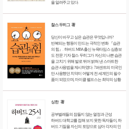
을 알려주고 있다.
찰스 두히그 著
당신이 바꾸고 싶은 습관은 무엇입니까?
반복되는 행동이 만드는 극적인 변화 『습관
의 힘』. 하버드 MBA 출신 뉴욕타임스 심층보
도 전문 기자 찰스 두히그가 자신의 나쁜 습관
을 고치기 위해 발로 뛰어 밝혀 낸 스마트한
습관 사용법을 제시하였다. 7퍼센트의 미국인
만 사용했던 치약이 어떻게 전 세계인의 필수
품이 되었으며, 마이클 펠프스는 최악의 상황
에서 어떻게 세계 신기록을 세울 수 있었는지,
스타벅스는 어떻게 말썽꾸러기 직원을 1년 만
에 최우수 사원으로 만들었는지 등 다양한 사
싱한 著
례를 통해 좀처럼 변하지 않는 자신과 세상을
간단하고 완벽하게 바꿀 수 있는 방법을 소개
공부벌레들의 잠들지 않는 열정과 근성
한다.
하버드 대학교를 접해 보지 못한 독자들이, 하
버드 기질을 자신의 토양으로 삼아 각자의 인