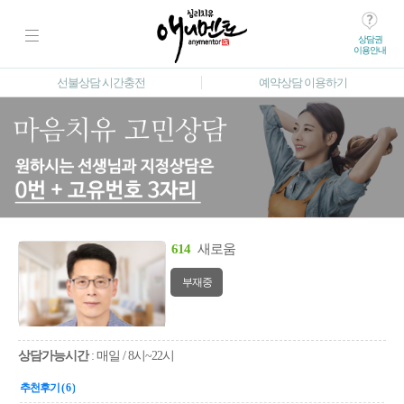
상담권
이용안내
선불상담 시간충전
예약상담 이용하기
614
새로움
부재중
상담가능시간
: 매일 / 8시~22시
추천후기 ( 6 )