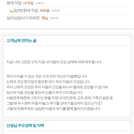
현재 직업
내 직업
23.08.31
[답변] 현재 직업
새로움
23.09.08
심리상담사가 되려면
햇님
22.03.10
고객님께 전하는 글
지금 나의 고민은 오직 지금 내 마음의 건강 상태에 의해 좌우됩니다.
우리가 바꿀 수 있는 것은 오직 우리 자신의 마음뿐입니다.
신체적 건강 못지않게 중요한 것이 우리 마음의 건강입니다.
우리 신체적 건강은 우리 마음의 건강을 떠나서 별개로 건강할 수 없기에
당신의 마음 건강을 찾는데 도움이 되어 드리겠습니다.
사람관계 때문에 고민이신 분들 직장 내 대인관계, 교우 관계, 가족간 갈등 등
그럴 때 속 시원히 마음 터놓고 애기할 상대가 필요하지 않으신가요?
그럴 때 전화주세요. 답답한 마음속 얘기를 함께 들어드리겠습니다.
선생님 주요경력 및 약력