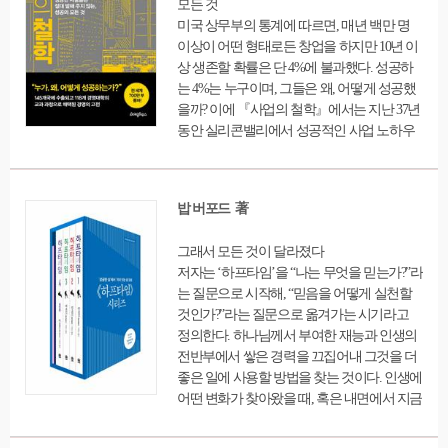
모든 것
자는 실제로 긱 경제를 체험하고 있는 다섯 명
미국 상무부의 통계에 따르면, 매년 백만 명
의 이야기를 우리에게 들려준다. 캔자스시티
이상이 어떤 형태로든 창업을 하지만 10년 이
의 우버 택시운전사 겸 웨이터, 뉴욕에서 정직
상 생존할 확률은 단 4%에 불과했다. 성공하
원 생활을 그만두고 긱스터에 합류한 잘나가
는 4%는 누구이며, 그들은 왜, 어떻게 성공했
는 프로그래머, 메커니컬터크를 통해 소득을
을까? 이에 『사업의 철학』에서는 지난 37년
벌어들이는 캐나다의 워킹맘, 프리랜서로 지
동안 실리콘밸리에서 성공적인 사업 노하우
역 경제를 되살리겠다는 아칸소주 자선활동
를 전수해 온 마이클 거버가 사업의 본질과 성
가 등 다양한 인물들의 발자취를 좇으며 이미
공의 조건에 대해 이전과는 전혀 다른 ‘기업가
우리 앞에 펼쳐진 미래를 세밀하게 그려간다.
의 시각’을 제시한다. 대부분의 사람들은 자신
긱 경제는 많은 사람의 삶에 영향을 미쳤다.
밥 버포드 著
이 잘하는 분야에서 창업을 한다면 사업을 성
그중에는 부유한 사람도 있고 가난한 사람도
공적으로 운영할 수 있을 것이라고 생각한다.
있었고, 힘 있는 사람도 있고 힘없는 사람도
그래서 모든 것이 달라졌다
그래서 요리사는 식당을, 헤어드레서는 미용
있었다. 또 이것은 누군가에겐 자유와 유연성,
저자는 ‘하프타임’을 “나는 무엇을 믿는가?”라
실을, 편집자는 출판사를, 프로그래머는 콘텐
경제적 이익이 보장되는 삶이었고, 누군가에
는 질문으로 시작해, “믿음을 어떻게 실천할
츠 사업에 진출한다. 저자는 바로 이것이 대부
게는 실업에 대한 차악의 선택일 뿐이었다. 저
것인가?”라는 질문으로 옮겨가는 시기라고
분의 사업 실패의 원인이라고 지적한다. 즉,
자는 긱 경제를 체험 중인 사람들이 일하는 현
정의한다. 하나님께서 부여한 재능과 인생의
‘기업가의 관점’이 아닌 ‘기술자의 관점’으로
장과 경제 전문가들을 취재하며 지금 우리가
전반부에서 쌓은 경력을 끄집어내 그것을 더
사업을 바라본다는 것이다. 이에 ‘지속 가능한
맞닥뜨린 중대한 질문에 대한 답을 찾아나가
좋은 일에 사용할 방법을 찾는 것이다. 인생에
사업 원형’을 갖추는 사업개발의 7단계 전략
고, 직업의 종말과 일의 미래에 대해 함께 생
어떤 변화가 찾아왔을 때, 혹은 내면에서 지금
을 통해 원점에서부터 사업을 재구축하도록
각해본다.
하는 일을 계속할 수 있을 것인지 의구심의 소
돕는다.
리가 들릴 때 나에게 하프타임이 필요하다는