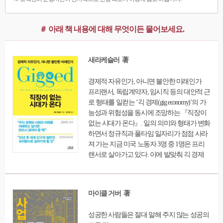
＃ 아래 책 내용에 대해 무엇이든 물어보세요.
새라케슬러 著
경제적 자유인가, 아니면 불안한 미래인가
프리랜서, 독립계약자, 임시직 등의 대안적 근
로 형태를 일컫는 ‘긱 경제(gig economy)’의 가
능성과 위험성을 동시에 조망하는 『직장이
없는 시대가 온다』. 일의 의미와 형태가 변화
하면서 정규직과 풀타임 일자리가 점점 사라
져 가는 지금 미국 노동자 3명 중 1명은 프리
랜서로 살아가고 있다. 이에 발맞춰 긱 경제
역시 가파르게 성장하고 있는데, 이 같은 변화
가 노동시장과 자본시장에 끼치는 영향은 무
엇이고, 각계각층의 노동자와 구직자가 직면
마이클 거버 著
한 도전은 무엇일까? 전 세계에서 가장 주목
받는 미디어 스타트업인 ‘쿼츠(Quartz)’의 부편
성공한 사람들은 절대 말해 주지 않는 성공의
집장으로, 오랫동안 일의 미래를 파헤쳐온 저