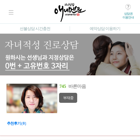
상담권
이용안내
선불상담 시간충전
예약상담 이용하기
745
바른마음
부재중
추천후기 ( 0 )