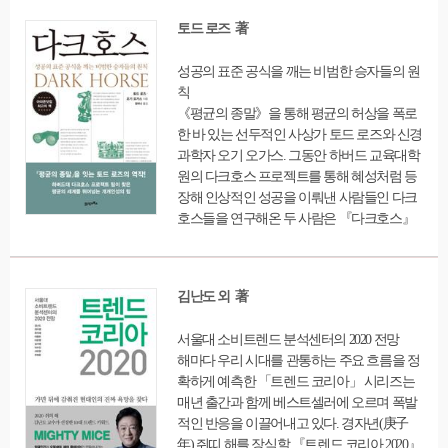
것을 인지해야 한다. 이 시리즈는 하프타임이
토드 로즈 著
라는 미지의 세계를 마주했을 때 올바른 길로
들어서는 첫 단계로 안내라며 하프타임을 현
성공의 표준 공식을 깨는 비범한 승자들의 원
명하게 통과하는 법과 하프타임 이후의 삶에
칙
대한 실제 모델을 제시한다.
《평균의 종말》을 통해 평균의 허상을 폭로
한 바 있는 선두적인 사상가 토드 로즈와 신경
과학자 오기 오가스. 그동안 하버드 교육대학
원의 다크호스 프로젝트를 통해 혜성처럼 등
장해 인상적인 성공을 이뤄낸 사람들인 다크
호스들을 연구해온 두 사람은 『다크호스』
를 통해 성공에 이르는 새로운 개념을 보여준
다. 우리는 대체로 생계 문제에서 좋아하는 일
과 해야 하는 일 중 하나를 선택해야 한다고
김난도 외 著
생각한다. 그러나 이 책에서 만나게 될 다크호
스들을 보면 그것이 잘못된 선택임을 느끼게
서울대 소비트렌드 분석센터의 2020 전망
된다. 그들은 개개인성을 활용해서 실력과 즐
해마다 우리 시대를 관통하는 주요 흐름을 정
거움을 둘 다 얻었기 때문이다. 표준 공식을
확하게 예측한 「트렌드 코리아」 시리즈는
따르지 않고 자신만의 길을 개척해 행복이 충
매년 출간과 함께 베스트셀러에 오르며 폭발
만한 삶을 누리고 있는 다크호스들의 여정을
적인 반응을 이끌어내고 있다. 경자년(庚子
살펴보면 실질적인 성공 법칙이 숨겨져 있다.
年) 쥐띠 해를 장식할 『트렌드 코리아 2020』