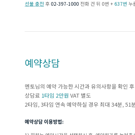
선불 충전
후
02-397-1000
전화 건 뒤 0번 +
637번
누
예약상담
멘토님의 예약 가능한 시간과 유의사항을 확인 후
상담료
1타임 2만원
VAT 별도
2타임, 3타임 연속 예약하실 경우 최대 34분, 5
예약상담 이용방법: