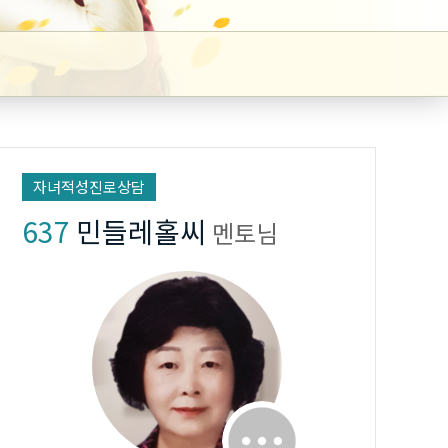
자녀적성진로상담
637
민들레홀씨
멘토님