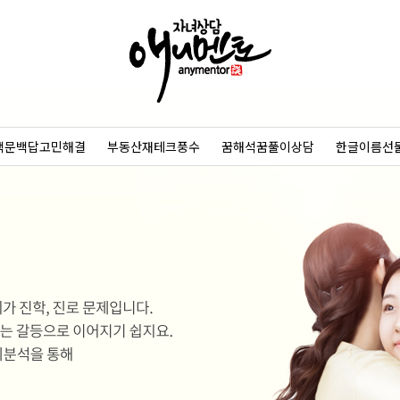
백문백답고민해결
부동산재테크풍수
꿈해석꿈풀이상담
한글이름선