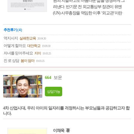
원의 치열하고도 아름다운 삶을 생생하게 그
려낸다. 반기문 전 외교통상부 장관이 유엔
(UN) 사무총장을 역임한 이후 ‘외교관’이란
직업에 대한 일반인들의 관심이 커지고 있다.
대학의 외교학과 인기도 상승하고 있으며, 외
추천후기 ( 4 )
교관을 꿈꾸는 청소년과 어린이들도 많아졌
다. 전 세계를 다니며 안정된 지위를 누리며,
역지사지
실패한교육
20.04.30
영화나 드라마 등에서 보여 주는 멋지고 화려
어떻게 할까요
대안학교
19.09.30
한 생활을 할 수 있다고 믿기 때문이다. 물론
자녀를 믿어주세요
지미
19.03.25
나라를 대표하는 사람이기에 주어지는 혜택
진 로 상담
봄이 엄마
19.03.25
이 있으며, 명예도 따른다. 하지만 겉으로 보
이는 화려한 생활과 달리 의외로 애환도 많고,
국익 수호를 위해 흔히 총성 없는 전쟁터라는
664
보운
외교무대에서 경쟁해야 하는 피 마르는 직업
이기도 하다. 이 책 ≪외교관은 국가대표 멀티
상담가능
플레이어≫는 지난 25년간 다양한 분야에서
활약하며 다자외교의 전문가로 활약한 김효
은 대사와 국립외교원 출신으로 한반도평화
4차 산업시대, 우리 아이의 일자리를 걱정하시는 부모님들과 공감하고자 합
니다.
교섭본부 북핵정책과에서 근무한 오지은 사
무관이 자신들의 경험과 깨달음을 꾸밈없이
솔직하게 담고 있다. 즉, 외교관은 구체적으로
이채욱 著
어떤 일을 하는지, 어떤 보람이 있고, 어떤 어