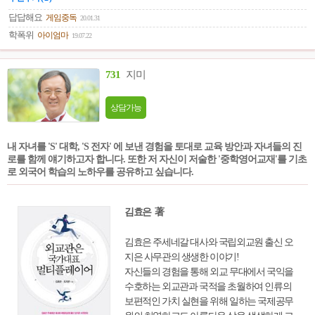
일 뿐 유별난 일은 아니라는 것이다. 내 친구
가 내 자녀가 내 연인이 또는 배우자가 이러한
답답해요
게임중독
20.01.31
고민을 하고 있다고 해서 문제가 있는 것이 아
학폭위
아이엄마
19.07.22
니라는 것을 모두가 알아줬으면 한다. 이 사람
들은 다른 사람들보다 더 먼저 이 고민을 시작
731
지미
하게 된 것일 뿐 언젠간 당신도 이 고민에 빠
지게 될 수 있기 때문이다. 이러한 인식의 전
환만으로도 이들은 더 편안하게 자신에 대해
상담가능
생각하고 유연하게 대처해 나갈 수 있게 될 것
이다.
내 자녀를 'S' 대학, 'S 전자' 에 보낸 경험을 토대로 교육 방안과 자녀들의 진
로를 함께 얘기하고자 합니다. 또한 저 자신이 저술한 '중학영어교재'를 기초
로 외국어 학습의 노하우를 공유하고 싶습니다.
김효은 著
김효은 주세네갈 대사와 국립외교원 출신 오
지은 사무관의 생생한 이야기!
자신들의 경험을 통해 외교 무대에서 국익을
수호하는 외교관과 국적을 초월하여 인류의
보편적인 가치 실현을 위해 일하는 국제공무