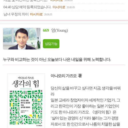
게임, 몇 시간하면 중독인가요?
마시마로
20.06.09
04:40 상담 예약 등록되었습니다.
마시마로
20.06.09
남녀 우정의 차이
마시마로
20.06.05
669
영(Young)
상담가능
누구와 비교하는 것이 아닌 오늘보다 나은 내일을 위해 노력합니다.
아나모리 가즈오 著
당신의 삶을 바꾸고 싶다면 지금, 생각을 바꿔
라
일본 교세라 창업자이자 세계적인 기업가, 그
리고 한국인이 가장 좋아하는 일본 기업인이
기도 한 이나모리 가즈오. 《생각의 힘》은
‘살아 있는 경영의 신’이라 불리는 그가 경영
자로서 또 한 인간으로서 나름의 치열한 삶을