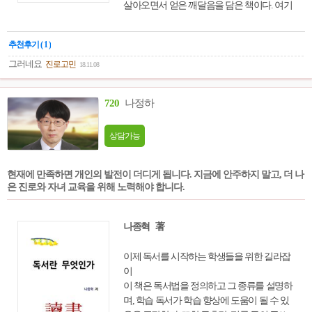
살아오면서 얻은 깨달음을 담은 책이다. 여기
에는 결코 만만치 않았던 좌절과 실패를 극복
하고 자신만의 경영 이념과 방식을 구축해 성
추천후기 ( 1 )
공적인 길을 걸어온 경영자의 생각과 지혜가
오롯이 담겨 있다. 그는 특히 인생에서 가장
그러네요
진로고민
18.11.08
우선시할 것이 ‘사고방식’이라 강조하고, 늘
긍정적인 생각으로 살아갈 것을 미래를 짊어
720
나정하
질 젊은이들에게 주문하고 있다. 실패를 거듭
했던 학생 시절, 첫 직장 쇼후공업 입사, 교세
상담가능
라와 KDDI 창립, JAL 회생 과정 등에 관한 내
용이 인터뷰 형식을 통해 감동적으로 또 생생
하게 전달된다. 자신이 처한 환경을 탓하는 등
현재에 만족하면 개인의 발전이 더디게 됩니다. 지금에 안주하지 말고, 더 나
늘 부정적인 생각에 사로잡혀 있는 사람이거
은 진로와 자녀 교육을 위해 노력해야 합니다.
나, 일에서 성공하고 싶지만 그 방향을 쉬 잡
지 못하고 방황하는 사람 그리고 인생에서 가
장 중요시해야 하는 것 등 삶의 지혜를 구하고
나종혁 著
자 하는 이들에게 이 책은 확실한 지침서로 다
가갈 것이다.
이제 독서를 시작하는 학생들을 위한 길라잡
이
이 책은 독서법을 정의하고 그 종류를 설명하
며, 학습 독서가 학습 향상에 도움이 될 수 있