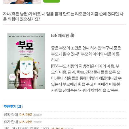
자녀(혹은 남편)가 바로 내 말을 듣게 만드는 리모콘이 지금 손에 있다면 사
용 의향이 있으신가요?
EBS 제작진 著
좋은 부모의 조건은 없다 하지만 누구나 좋은
부모가 될수 있다! | 부모와 아이의 마음이 통
하다!
[EBS 부모 사랑의 처방전]은 아이의 마음, 부
모의 마음, 관계, 학습, 건강 문제들을 모두 모
아, 문제 상황들을 통해 어떻게 해결해나갈 수
있는지 부모에겐 힘을 주고 아이에겐 따듯한
사랑을 전해주는 ‘사랑의 처방전’을 살펴본
책이다.
추천후기 ( 21 )
공황 장애
마시마로
20.08.19
휴가 안내
마시마로
20.08.02