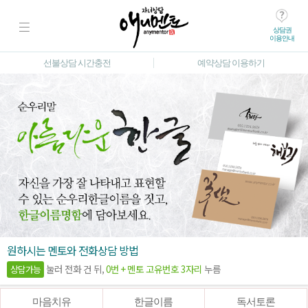
상담권
이용안내
선불상담 시간충전
예약상담 이용하기
원하시는 멘토와 전화상담 방법
눌러 전화 건 뒤,
0번 + 멘토 고유번호 3자리
누름
상담가능
마음치유
한글이름
독서토론