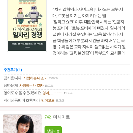
려움이 따르는지, 외교관이 되려면 어떻게 공
4차 산업혁명과 자녀교육 | 다가오는 로봇 시
부해야 하는지에 대해 구체적이면서 쉽게 설
대, 로봇을 이기는 아이 키우는 법
명해 준다. 아울러 ‘국제공무원’이라고 일컬
‘알파고 쇼크’ 이후, 대한민국 사회는 ‘인공지
어지는 국제기구 직원이 되기 위해서는 어떻
능 포비아’, ‘로봇 포비아’에 빠졌다. 일자리의
게 준비해야 하는지에 대해서도 설명하고 있
절반이 사라질 수 있다는 ‘고용 불안감’과 지
다.
금 학생들이 대부분의 시간을 바쳐 배우는 국·
영·수와 같은 교과 지식이 쓸모없는 사회가 될
것이라는 ‘교육 불안감’이 학부모와 교사들에
게 만연해있다. 하지만, ‘인공지능 시대 국·영·
수를 배우는 것은 포크레인이 있는데 삽질을
추천후기 ( 4 )
배우는 것과 같다’는 식의 접근은 아무런 도움
이 되지 못한다. 지금 당장 내 아이만 국·영·수
감사합니다.
사랑하는 내 조카
19.10.30
를 그만두고 창의교육과 놀이교육만 시킬 수
왕따문제
사랑하는 내 조카
19.07.31
있는 환경이 아니기 때문이다.
영어도 쉬울 수 있겠네요
영어, 으~~~~~
19.04.24
지리산등반이 초행이라
민이고모
18.09.28
742
마시마로
상담가능