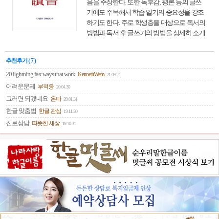
음을 주장한다. 또한 독후감, 평론 등의 글쓰
기에도 주목해서 학습 일기의 중요성을 강조
하기도 한다. 주로 학생층을 대상으로 독서의
방법과 독서 후 글쓰기의 방법을 상세히 소개
해 주는 유용한 안내서이다.
추천후기 ( 7 )
20 lightning fast ways that work
KennethWem
21.09.24
어려운문제
부적응
20.04.30
그러면 되겠네요
은따
20.01.31
한글 맞춤법
한글 관심
19.11.30
진로상담
따뜻한 세상
19.10.31