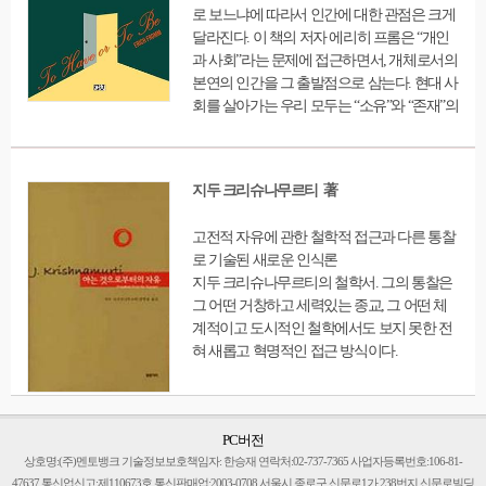
로 보느냐에 따라서 인간에 대한 관점은 크게
적으로 그에 따른 책임을 지고 그것을 극복하
달라진다. 이 책의 저자 에리히 프롬은 “개인
려고 스스로 변화를 일으키는 사람이야말로
과 사회”라는 문제에 접근하면서, 개체로서의
이제까지와는 전혀 다른 새로운 세상에서 살
본연의 인간을 그 출발점으로 삼는다. 현대 사
수 있다는 것이다. 저자는 ‘내 우울증과 나를
회를 살아가는 우리 모두는 “소유”와 “존재”의
공격한 불안은 최고의 경험이었다.’고 말하며,
문제에 봉착해 있다고 할 수 있다. 이 책은 독
이러한 고백이 있기까지 그들이 겪어야 했던
자들에게 그런 문제에 어떻게 대응할 것인가
고통과 인내와 부정과 수용 과정을 통해, 독자
를 곰곰이 생각해볼 수 있는 기회가 되어줄 것
는 저마다의 삶을 대입하고 비교해볼 수 있을
지두 크리슈나무르티 著
이다. 이 책 「소유냐 존재냐」는, 특히 프롬
것이다. 그리하여 삶은 끝나는 그 순간까지 성
의 사상세계에 관한 입문서로 적절한 책이다.
장의 기회와 가능성을 시험해야 하는, 여전히
고전적 자유에 관한 철학적 접근과 다른 통찰
저자는 전문적인 학문적 자료를 피하면서 일
아직도 가야 할 길임을 깨달을 수 있다.
로 기술된 새로운 인식론
목요연하고 읽기 쉽도록, 그가 이전의 저술들
지두 크리슈나무르티의 철학서. 그의 통찰은
에서 한층 엄밀하게 (때로는 장황하게) 파고
그 어떤 거창하고 세력있는 종교, 그 어떤 체
들었던 사유의 과정을 이 책 안에 요약하고 있
계적이고 도시적인 철학에서도 보지 못한 전
다. 나아가 새로운 시각에서 간결하면서도 압
혀 새롭고 혁명적인 접근 방식이다.
축된 형태로 자신의 고백의 다양한 단편들을
종합해놓고 있다.……아마도 미래의 학자들
은 프롬을-종교전쟁 말기의 저 위대한 휴머니
스트처럼-용기 있는 이념을 가지고, 우리 모두
PC버전
가 한층 관용을 알고 도움을 주며 욕구를 모르
상호명:(주)멘토뱅크 기술정보보호책임자: 한승재 연락처:02-737-7365 사업자등록번호:106-81-
고 평화를 사랑하는 인간이 되도록 기여한 저
47637 통신업신고:제110673호 통신판매업:2003-0708 서울시 종로구 신문로1가 238번지 신문로빌딩