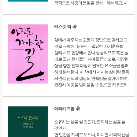
학적으로 사랑의 본질을 분석ㆍ해석하고, 사
랑의 이론과 기술을 설명하고 있다. 출간 50주
년 기념판에서는 프롬과 마지막까지 함께한
라이터 풍크의 '에리히 프롬의 삶과 사랑'을 수
M.스캇 펙 著
록했다. 프롬의 생애를 담은 것은 물론, 프롬
의 사랑에 대해 검토함으로써, 프롬이 이 책에
삶에서 마주치는 고통과 정면으로 맞서고 그
서 이야기하고 있는 '사랑의 기술'을 실천하면
것을 극복해나가는 데 필요한 '자기훈육법'
서 살았는지 등에 대한 우리의 의문을 풀어준
심리 치료 현장에서 만나 성공적으로 혹은 실
다. 관련 사진도 담아냈다.
패로 끝난 환자들의 사례를 중심으로, 건강한
삶을 향한 진화 과정에 필요한 요소들을 명쾌
하게 분석한다. 이 책에서 저자는 삶이란 온통
개인적 선택과 결정의 연속임을 알아야 하며,
완전히 이것을 받아들일 수 있으면 자유로워
진다고 강조한다. 출간 후 30여 년이 지난 지
금까지도 전 세계인의 사랑을 받고 있는 이 책
은 삶에서 마주치는 고통과 정면으로 맞서고
에리히 프롬 著
그것을 극복해나가는 데 필요한 ‘자기훈육
법’을 일깨워준다. 특히 일반적인 통념과는 반
소유하는 삶을 살 것인가, 존재하는 삶을 살
대로 정신과 치료를 받으러 오는 정신질환자
것인가
를 오히려 의지가 강한, 영적 성장 가능성이
한 인간을 개체로 보느냐, 아니면 사회적 산물
높은 사람으로 본다. 정신 질환과 직면하고 전