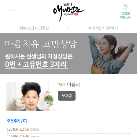
상담권
이용안내
선불상담 시간충전
예약상담 이용하기
728
마음터
부재중
추천후기 ( 47 )
123456
123456
23.09.22