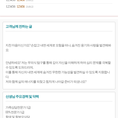
123456
123456
23.09.22
123456
123456
23.09.22
고객님께 전하는 글
지친 마음이신가요? 손잡고 내면 세계로 모험을 떠나, 숨겨진 용기와 사랑을 발견해봐
요.
안녕하세요! 저는 무의식 탐구를 통해 깊이 자신을 이해하게 하여 심리 문제를 극복할
수 있도록 도와드리며,
이를 통해 자신의 내면 세계에 숨겨진 무한한 가능성을 발견하실 수 있도록 지원합니
다.
저와 함께 삶의 에너지를 되찾고 힘차게 나아갈 준비가 되셨나요?
선생님 주요경력 및 약력
가족상담전문가 1급
EPA 전문가 1급
학생 및 학부모상담