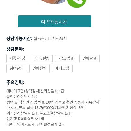
예약가능시간
상담가능시간:
월~금 / 11시~23시
상담분야:
가족/건강
심리/힐링
기도/염원
연애감성
남녀갈등
연애전략
매너교양
주요경력:
에니어그램(성격검사)심리상담사 1급
놀이심리상담사 1급
청년 및 직장인 신앙 멘토 10년(기독교 청년 공동체 치유간사)
아동 및 부모 교육 15년(㈜00실험과학 지점장 역임)
위기심리상담사 1급, 분노조절상담사 1급,
인지행동심리상담사 1급
어린이영어지도사, 유치원정교사 2급