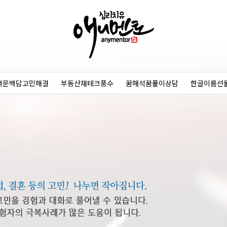
백문백답고민해결
부동산재테크풍수
꿈해석꿈풀이상담
한글이름선