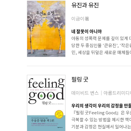
유진과 유진
이금이著
네 잘못이 아니야
아동의 성폭력 문제를 깊이 있게
당한 두 중심인물 '큰유진', '작
민, 세상을 뒤덮은 새로운 매체들에
필링 굿
데이비드 번스｜아름드리미디
우리의 생각이 우리의 감정을 만
『필링 굿Feeling Good』은
극복할 수 있는 방법을 제시한 책
기분과 감정은 현실에서 일어나는 사