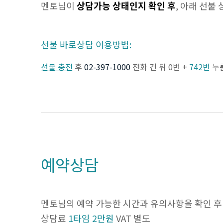
멘토님이
상담가능 상태인지 확인 후
, 아래 선불
선불 바로상담 이용방법:
선불 충전
후
02-397-1000
전화 건 뒤 0번 +
742번
누
예약상담
멘토님의 예약 가능한 시간과 유의사항을 확인 후
상담료
1타임 2만원
VAT 별도