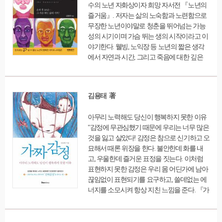
수의 노년 자화상이자 희망 자서전 『노년의
스스로를 너그럽고 관대하게 대할 수 있도록
즐거움』. 저자는 삶의 노숙함과 노련함으로
이끌어준다.
무장한 노년이야말로 청춘을 뛰어넘는 가능
성의 시기이며 가슴 뛰는 생의 시작이라고 이
야기한다. 웰빙, 노익장 등 노년의 짧은 생각
에서 자연과 시간, 그리고 죽음에 대한 깊은
사색까지 다루고 있는 이 책은 노년기라는 새
로운 삶을 사는 이들에게 희망찬 메세지를 전
한다. 왜 위인들의 초상화는 대부분 노년의 얼
김용태 著
굴을 하고 있을까? 노년의 삶은 지성과 정신
이 최절정의 경지에 이르는 시기이다. 정신이
아무리 노력해도 당신이 행복하지 못한 이유
원숙해지고 지식이 완숙해지는 노년이야말
"감정에 무관심했기 때문에 우리는 너무 많은
로 인생 최고의 황금기이며 노익장을 과시할
것을 잃고 살았다! 감정은 참으로 신기하고 오
수 있는 황홀한 시기이다. 노년이란 생의 마무
묘해서 때론 위장을 한다. 불안한데 화를 내
리가 아닌 새로운 시작이고, 불안과 우울이 아
고, 우울한데 즐거운 표정을 짓는다. 이처럼
닌 희망으로 삶의 방향을 바꾸어야 한다. 한
표현하지 못한 감정은 우리 몸 어딘가에 남아
평생을 90년이라 한다면, 3분의 1인 노년의 시
끊임없이 표현되기를 요구하고, 쓸데없는 에
기에 가장 중요한 것은 교양을 쌓으며 정신과
너지를 소모시켜 항상 지친 느낌을 준다. 『가
마음을 다스리는 것이다. 노년에는 '삶이 완벽
짜 감정』은 다양한 상담 사례를 통해 감정이
하게 성숙된 노숙(老熟), 솜씨나 재주가 최고
왜 중요한지, 어떻게 감정조절을 할 것인지를
의 경지에 다다른 노련(老鍊), 노숙과 노련을
잘 설명한다. "