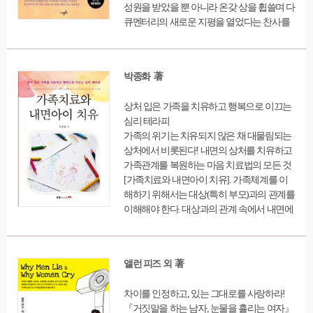
성원을 받았을 뿐 아니라 온갖 상을 휩쓸며 다
큐멘터리의 새로운 지평을 열었다는 찬사를
받은 바 있다. 1권인 ‘두뇌.인지 발달’은 기존
도서에 새로운 내용을 추가하여 정보를 더욱
풍부히 했다. 아이의 뇌가 어떤 단계를 거쳐
박종화 著
발달하는지, 아들과 딸이 서로 다른 이유와 획
일적인 교육환경 속에서 각각의 특성을 살리
상처 입은 가족을 치유하고 행복으로 이끄는
는 양육법은 무엇인지, 내 아이의 두뇌성향을
심리 테라피
눈여겨보는 법과 맞춤 교육법을 소개한다. 또
가족의 위기는 치유되지 않은 채 대물림되는
한 다중지능 이론에 입각해서, 내 아이만의 강
상처에서 비롯된다! 내면의 상처를 치유하고
점지능과 약점지능을 찾는 법을 일러주고, 강
가족관계를 복원하는 마음 치료법의 모든 것
점지능을 키워 성공의 발판을 마련할 수 있는
[가족치료와 내면아이 치유]. 가족체계를 이
노하우도 소개한다. ‘인공지능 시대’의 도래
해하기 위해서는 대상(특히 부모)과의 관계를
에 따라 자녀교육에 대해서도 말들이 많다. 인
이해해야 한다. 대상과의 관계 속에서 내면에
공지능이 인간의 학습능력과 추론능력, 지각
입은 상처는 어떤 사람을 만나게 되든지 자신
능력, 언어능력 등을 따라잡을 날도 멀지 않았
이 대상으로부터 받은 이미지에 의해서 상대
다는 인식은 미래에 대해 불안함을 심어주기
방과의 교류 속에 또 다른 상처로 전달되기 때
에 충분하다. 하지만 인공지능이 대체할 수 없
앨런 피즈 외 著
문에 여전히 상처는 대물림되는 것을 볼 수 있
는 인간의 영역은 분명 존재하고, 그 비밀은
다. 여기서 우리는 나 자신의 문제로만 알고
여전히 ‘뇌’에 있다. 아이의 뇌 발달을 이해하
차이를 인정하고, 있는 그대로를 사랑하라!
있던 상처들이 부부관계, 부모와 자녀 관계 등
고, 적성을 더 심도 있게 고민해봐야 하는 이
『거짓말을 하는 남자, 눈물을 흘리는 여자』
자신이 속한 가족 구성원 간의 관계에서 오는