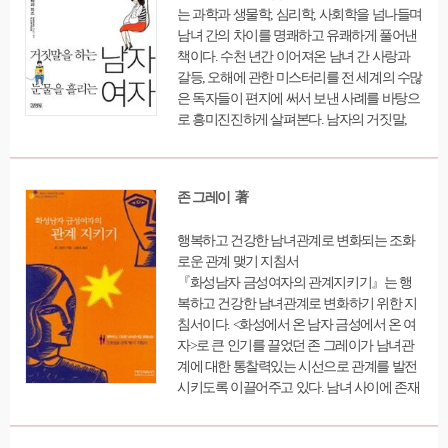
유가 바로 여기에 있다. 이 책을 통해 인간의
는 과학과 생물학, 심리학, 사회학을 넘나들며
것이라는 걸 알게 된다. 그러므로 진정한 치유
발달과정을 심도 있게 배울 수 있는 것은 물론
남녀 간의 차이를 명쾌하고 유쾌하게 풀어낸
는 가족 구성원 각자와 그들의 관계를 통한 가
이고, 잠재되어 있는 무궁한 능력을 우리 아이
책이다. 수천 년간 이어져온 남녀 간 사랑과
족의 치유가 함께 있어야 하며, 이를 위한 5세
가 제대로 발휘하고 더욱 성공적이고 행복한
갈등, 오해에 관한 미스터리를 전 세계의 수많
대에 걸친 가족의 이해는 다음 세대에 보다 더
인생을 설계하려면 무엇을 어떻게 해야 하는
은 독자들이 편지에 써서 보낸 사례를 바탕으
순기능적이고 긍정적 에너지를 물려줄 수 있
지도 터득할 수 있을 것이다.
로 흥미진진하게 살펴본다. 남자의 거짓말,
게 된다. 본서는 상담을 전공하려는 사람들에
‘말’이 없으면 살 수 없는 여자의 성향, 여자의
게는 개인의 내면 치유와 함께 가족치료에 대
눈물, 남자의 7대 불가사의 등 남녀 각자만의
하여 쉽게 접근할 수 있도록 도와준다. 또한
특징에서부터 시어머니와 장모와의 뒤틀린
‘직면’과 ‘자아경계선’, 그리고 ‘감정’에 대한
존 그레이 著
관계 풀어가기, 조기퇴직 등 은퇴 이후의 남자
부분을 각 상황에 따라 반복·서술하여 비전공
삶을 이해해주기 등 실질적으로 활용할 수 있
자도 쉽게 이해할 수 있도록 하였다. 개인의
행복하고 건강한 남녀관계로 변화되는 조화
는 조언이 가득 담겨있다.
치유, 부부치료, 가족치료로 이어지는 치유의
로운 관계 맺기 지침서
확장을 3세대 체계로 적용하여 알기 쉽게 예
『화성남자 금성여자의 관계지키기』는 행
를 들어 설명하였고, 후반부에는 저자 자신과
복하고 건강한 남녀관계로 변화하기 위한 지
그 가족의 경험들을 솔직담백하게 담았다.
침서이다. <화성에서 온 남자 금성에서 온 여
자>로 큰 인기를 끌었던 존 그레이가 남녀관
계에 대한 통찰력있는 시선으로 관계를 발전
시키도록 이끌어주고 있다. 남녀 사이에 존재
하는 차이를 매순간 잊지 않을 것을 당부하고
있다. 남녀의 근본적인 차이를 비롯하여 남녀