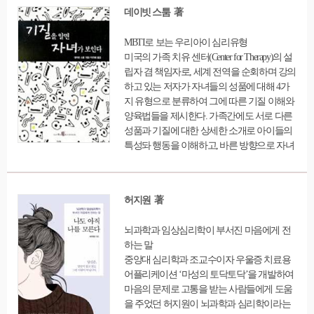
가 어떻게 세상을 다르게 보고, 스트레스를 받
데이빗 스툼 著
는지, 왜 여자들이 사랑받지 못하고 있다고 느
끼는지를 다양한 실례를 통해 풀어낸다.
MBTI로 보는 우리아이 심리유형
미국의 가족 치유 센터(Center for Therapy)의 설
립자 겸 책임자로, 세계 전역을 순회하며 강의
하고 있는 저자가 자녀들의 성품에 대해 4가
지 유형으로 분류하여 그에 따른 기질 이해와
양육법들을 제시한다. 가족간에도 서로 다른
성품과 기질에 대한 상세한 소개로 아이들의
특성돠 행동을 이해하고, 바른 방향으로 자녀
들의 장점을 살려줄 수 있도록 한 부모들을 위
한 지침서
허지원 著
뇌과학과 임상심리학이 부서진 마음에게 전
하는 말
중앙대 심리학과 조교수이자 우울증 치료용
어플리케이션 ‘마성의 토닥토닥’을 개발하여
마음의 문제로 고통을 받는 사람들에게 도움
을 주었던 허지원이 뇌과학과 심리학이라는