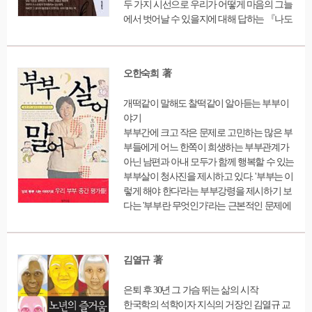
두 가지 시선으로 우리가 어떻게 마음의 그늘
에서 벗어날 수 있을지에 대해 답하는 『나도
아직 나를 모른다』. 열심히 일해도 인정받지
못해 자존감이 낮은 사람, 자존감은 높아도 지
나친 자기과시로 인간관계가 엉망인 사람, 자
오한숙희 著
기 삶의 의미를 생각하느라 자꾸만 자기 자신
에게 무례해지는 사람 등 저마다 마음의 상처
개떡같이 말해도 찰떡같이 알아듣는 부부이
를 지닌 이들에게 자존감의 높고 낮음에 집착
야기
하는 프레임에서 벗어나 지금의 나를 너그럽
부부간에 크고 작은 문제로 고민하는 많은 부
게 바라보는 마음이 매일 조금씩 괜찮은 나로
부들에게 어느 한쪽이 희생하는 부부관계가
변화하는데 가장 효과적이라는 사실을 심리
아닌 남편과 아내 모두가 함께 행복할 수 있는
학적으로, 그리고 과학적으로 입증한다. 저자
부부살이 청사진을 제시하고 있다. '부부는 이
는 우선 뇌과학자의 시선으로 정신적 고통의
렇게 해야 한다'라는 부부강령을 제시하기 보
원인을 친절하게 설명하면서 정신적 상처가
다는 '부부란 무엇인가'라는 근본적인 문제에
뇌에 어떤 영향을 미치는지, 어떻게 해야 뇌의
서부터 접근한다. '부부 일심동체'가 아닌 부부
기능을 회복할 수 있는지 등 감정과 사고의 신
관계를 의도적으로 맺어지는 인간관계로 규
경생물학적 작용 원리를 쉽게 풀어내고, 임상
정하고 사회생활에서 남에게 하듯 기본적인
심리학자로서 직접 상담한 사례들을 소개하
김열규 著
예의와 배려를 갖추고 상대방을 대하는 것만
는 장면에서는 실제 대화에서 오갔던 단어나
으로도 부부문제를 자연스럽게 해결할 수 있
표현 등 구어체 어투를 그대로 차용해 마치 오
은퇴 후 30년 그 가슴 뛰는 삶의 시작
다고 주장한다. 다양한 사례를 통해 부부살이
랫동안 알고 지낸 심리상담가와 이야기를 하
한국학의 석학이자 지식의 거장인 김열규 교
의 문제와 해법을 찾아보고 있다.
는 듯한 재미를 더한다. 이를 통해 독자들이