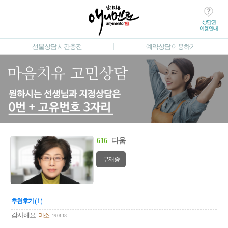
상담권
이용안내
선불상담 시간충전
예약상담 이용하기
616
다움
부재중
추천후기 ( 1 )
감사해요
미소
19.01.18