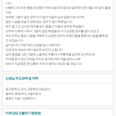
니다.
다행히 나의 모든 행동과 성향이 주위사람과의 생각과 일치한다면 더할나위 없이 좋겠
지만
대부분 그렇지 않은 경우가 더 많아 마음의 심적 갈등으로 이어져
힘든 나날을 보낼 수 밖에 없는 경우가 많기 때문입니다.
제가 중,고교 교사로 재직할 당시 힘들고 어렵게 공부한 학생들이
오히려 사회에 나와서 그렇지 않던 학생들보다 더 성공한 경우를 많이 보았고
우리 모두는 힘든 시절을 극복하고 성공한 경우의 유명인들을 종종 매스컴을 통해 듣
고 보았습니다.
삶이란 내가 어떤 색의 안경을 썼느냐에 따라
안경 밖의 세상의 색이 달라져 보인다고 합니다.
낮의 풍경을 그린 그림에 노을색인 주홍이나 주황색을 입히면 순간적으로
저녁풍경이 되는 것처럼 우리의 생각에 어떤 색을 입히느냐에
따라서 지금 힘든 현 상황이 우리가 원하는 세상이 될 것입니다
선생님 주요경력 및 약력
중고등학교 교사, 고등학교 상담강사
갤러리 큐레이터, 미술치료사
꽃꽂이 사범, 서양화작가
바로상담 선불제 이용방법