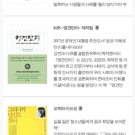
발휘하는 사람들의 사례를 '윌리 방식'이라 부
르며 청중들에게 전파하기 시작했다. 『고마
워요, 친절한 윌리 씨』는 저자가 겪은 생생한
서비스 이야기를 들려주고 마지막에 <실행에
KBS <명견만리> 제작팀 著
옮기기>를 통해 얻어낸 교훈을 실생활에 응
용하도록 이론으로 정리하는 독특한 구성이
2017년 문재인 대통령 추천도서! 밝은 지혜로
다. '고객을 보는 즉시 알은체하라' 등 6가지 기
만 리를 내다보라!
본 서비스 비법을 통해 재미있고 잔잔하게 고
강연과 다큐를 결합한 KBS의 렉처멘터리
객감동의 철학을 들려준다. "
《명견만리》는 김난도, 김영란, 최재천 등 각
분야의 최고 전문가부터 서태지, 성석제 등 문
화계 인사까지 출연하여 우리 사회의 아젠다
를 효과적으로 공론화하며 콘테츠의 진화를
이끌어냈다는 평을 받았다. 이 책 『명견만
리』는 방송 프로그램에서 다룬 미래 사회의
주요 키워드들 중 ‘정치, 생애, 직업, 탐구
편’을 엮은 것이다. 책은 익숙한 현실에서 벗
오히라 미쓰요 著
어난 대담한 상상력으로, 앞으로 우리가 만들
어갈 새로운 사회에 대해 생각의 한계를 깨는
길을 잃은 청소년들에게 꿈과 희망을 보여준
놀라운 제안들을 던지고 있다. 정치파트에서
책!
는 전 세계에 불어닥친 시민 직접참여의 열풍
오히라 미쓰요 자전 에세이 『그러니까 당신