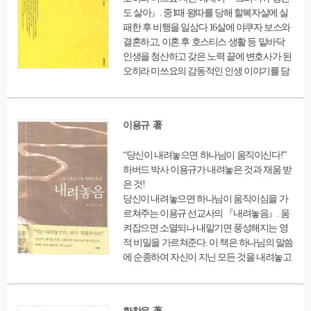
을 통해 개인의 일생에 미치는 정치 시스템의
도 살아』. 중1때 왕따를 당해 할복자살에 실
변화를 다루고, 갈등을 해결하며 사회적 합의
패한 후 비행을 일삼다 16살에 야쿠자 보스와
를 이끌어내는 ‘합의의 기술’의 중요성, 가치,
결혼하고, 이혼 후 호스티스 생활 등 밑바닥
나아갈 길을 모색한다. 생애 파트에서는 장수
인생을 청산하고 갖은 노력 끝에 변호사가 된
혁명 시대에 맞는 새로운 생애 지도를 제안하
오히라 미쓰요의 감동적인 인생 이야기를 담
고, 새롭게 등장한 ‘제3연령기’에 대한 대비책
았다. 저자의 처절했던 시련과 성공적 삶을 이
을 고민한다. 직업 파트에서는 정해진 일자리
야기한 자전적 에세이로 일본에서 출간 2개월
가 아닌 새로운 일자리를 만들기 위한 전혀 다
만에 밀리언셀러를 기록했다.
른 선택을 들여다보고, 탐구 파트에서는 인간
이용규 著
을 인간갑게 하는 특징이자 한 사회의 성장을
이끄는 호기심의 가치를 밝히고, 개인에게 새
“당신이 내려놓으면 하나님이 움직이신다!”
롭게 요구되는 데이터 마인드와 컴퓨터적 사
하버드 박사 이용규가 내려놓은 것과 채움 받
고력 등이 무엇인지 분석하며 데이터 빅뱅 시
은 것!
대를 헤쳐나갈 혜안을 제시한다. 책은 이렇게
당신이 내려놓으면 하나님이 움직이심을 가
각 주제마다 저인망식 자료조사를 바탕으로
르쳐주는 이용규 선교사의 『내려놓음』. 움
한 탄탄한 취재와 풍부한 국내외 분석 사례,
켜잡으면 소멸되나 내맡기면 풍성해지는 영
세계적 기관과 연구소, 전문가들의 데이터를
적 비밀을 가르쳐준다. 이 책은 하나님의 말씀
바탕으로 해당 이슈에 접근하는 균형 잡힌 길
에 순종하여 자신이 지닌 모든 것을 내려놓고
을 안내한다. 글의 말미에는 제작진이 방송에
몽골로 간 저자의 삶과 신앙을 다루고 있다.
서 미처 풀어내지 못했던 취재과정의 결정적
특히 제3부 '광야일기'는 당시의 기록을 그대
에피소드와 인터뷰, 제작 의도를 풀어낸 취재
로 담아 그때의 감정뿐 아니라, 신앙고백을 생
노트를 담았고, 책의 뒷부분에는 ‘더 볼거