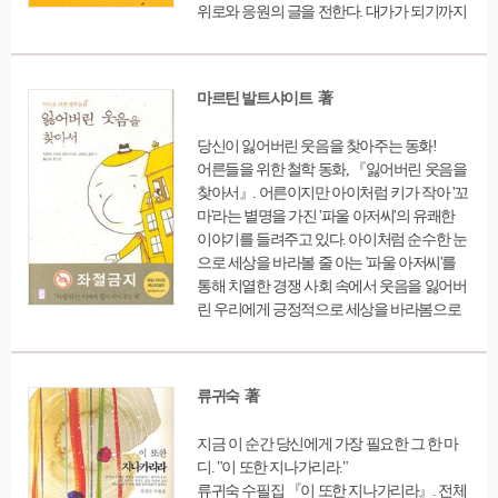
위로와 응원의 글을 전한다. 대가가 되기까지
견뎌냈던 진솔한 이야기들 그리고 우리가 살
아가야 하는 이유에 대해 말한다. 『괜찮아,
살아있으니까』는 작가, 시인, 목사, 수녀, 교
마르틴 발트샤이트 著
수, 철학가, 환경운동가 등 각 분야를 대표하
는 대가들이 쓴 책으로 삶의 기적을 이끌어낼
당신이 잃어버린 웃음을 찾아주는 동화!
수 있는 힘이 되어주는 글들이 수록되어 있다.
어른들을 위한 철학 동화, 『잃어버린 웃음을
뜻하지 않은 고난과 시련, 불행의 굴레에서 때
찾아서』. 어른이지만 아이처럼 키가 작아 '꼬
로 비틀거리거나 마음 아파하지만 지금 살아
마'라는 별명을 가진 '파울 아저씨'의 유쾌한
있기에 아직 희망이 있다는 사실을 일깨워준
이야기를 들려주고 있다. 아이처럼 순수한 눈
다. 행복은 철저하게 우리 마음가짐에 달려있
으로 세상을 바라볼 줄 아는 '파울 아저씨'를
으며 내일의 희망이 자라는 곳도 물질이 아닌
통해 치열한 경쟁 사회 속에서 웃음을 잃어버
'마음'에 있다. 어렵고 힘든 시대를 살아가는
린 우리에게 긍정적으로 세상을 바라봄으로
모든 이들에게 삶의 새로운 이정표가 되어줄
써 마음의 여유를 누릴 수 있게 도와준다. 이
격려와 따뜻한 위로 그리고 아름다운 인생의
책은 아이들을 위한 동화를 어른들을 위한 동
지침을 제공해 준다. 위기를 기회로 극복해내
화로 개정한 것으로, 빠르게 돌아가는 일상생
는 삶의 위대한 힘에 대해 깨달을 수 있는 기
류귀숙 著
활 속에서 잃어버린 삶의 의미를 찾도록 인도
회가 될 것이다.
하고 있다. 이 책에서의 '웃음'의 의미는 내일
지금 이 순간 당신에게 가장 필요한 그 한 마
의 희망이자 행복이며 기쁨이다. 그러한 '웃
디. "이 또한 지나가리라."
음'을 찾아가는 '파울 아저씨'의 모습은 일상생
류귀숙 수필집 『이 또한 지나가리라』. 전체
활에 지쳐있는 우리의 모습을 달래준다. '파울