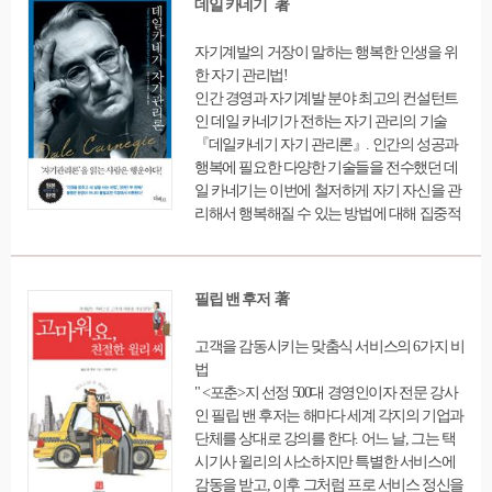
데일 카네기 著
마지막 책장을 덮고 나면 인생의 목표에 대해
새롭게 생각할 수 있게 될 것이다. 현재 나의
자기계발의 거장이 말하는 행복한 인생을 위
인생 목표를 선택한 진짜 이유는 무엇인가?
한 자기 관리법!
인생 목표는 어떻게 이룰 수 있는가? 시간이
인간 경영과 자기계발 분야 최고의 컨설턴트
지나면서 우리의 우선순위가 달라지는 상황
인 데일 카네기가 전하는 자기 관리의 기술
을 반영하면서 인생 목표를 진화 발전시킬 수
『데일카네기 자기 관리론』. 인간의 성공과
있는 방법은 무엇인가? 이런 질문의 답을 찾
행복에 필요한 다양한 기술들을 전수했던 데
아볼 수 있다.
일 카네기는 이번에 철저하게 자기 자신을 관
리해서 행복해질 수 있는 방법에 대해 집중적
으로 이야기한다. 자기관리를 통해 다른 사람
과 원활한 관계를 맺고 그 사람을 내 뜻대로
움직이는 과정에서 생기는 고민과 걱정을 방
필립 밴 후저 著
지하고 간단히 해결할 수 있는 비법을 만나보
자.
고객을 감동시키는 맞춤식 서비스의 6가지 비
법
" <포춘>지 선정 500대 경영인이자 전문 강사
인 필립 밴 후저는 해마다 세계 각지의 기업과
단체를 상대로 강의를 한다. 어느 날, 그는 택
시기사 윌리의 사소하지만 특별한 서비스에
감동을 받고, 이후 그처럼 프로 서비스 정신을