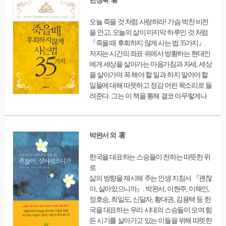
한창욱 著
생하게 전한다.
리’를 제공하여 책에서 다룬 주제들을 한 발
더 확장시킬 수 있도록 했다.
오늘 죽을 것 처럼 사랑하라! 가슴 벅찬 비전
을 안고, 오늘의 삶이 마지막 하루인 것 처럼
『죽을 때 후회하지 않게 사는 법 35가지』.
저자는 시간의 좌표 위에서 방황하는 현대인
에게 세상을 살아가는 마음가짐과 자세, 세상
을 살아가며 꼭 해야 할 일과 하지 말아야 할
일들에 대해 따뜻하고 정감 어린 목소리로 들
려준다. 그는 이 책을 통해 결코 아무렇게나
흘려보낼 수 없는 소중한 삶의 순간순간을 제
대로 보듬으며 오늘 죽을 것처럼 진지하게 살
아가라고 역설한다.
박완서 외 著
한국을 대표하는 스승들이 전하는 따뜻한 위
로
삶의 방향을 제시해 주는 인생 지침서 『괜찮
아, 살아있으니까』. 박완서, 이현주, 이해인,
정호승, 최일도, 신달자, 황대권, 김용택 등 한
국을 대표하는 우리 시대의 스승들이 모여 힘
든 시기를 살아가고 있는 이들을 위해 따뜻한