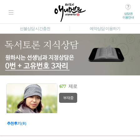
상담권
이용안내
선불상담 시간충전
예약상담 이용하기
677
제로
부재중
추천후기 ( 0 )