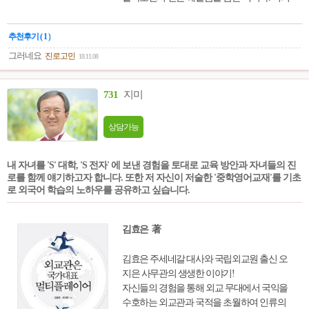
에는 결코 만만치 않았던 좌절과 실패를 극복
하고 자신만의 경영 이념과 방식을 구축해 성
추천후기 ( 1 )
공적인 길을 걸어온 경영자의 생각과 지혜가
오롯이 담겨 있다. 그는 특히 인생에서 가장
그러네요
진로고민
18.11.08
우선시할 것이 ‘사고방식’이라 강조하고, 늘
긍정적인 생각으로 살아갈 것을 미래를 짊어
731
지미
질 젊은이들에게 주문하고 있다. 실패를 거듭
했던 학생 시절, 첫 직장 쇼후공업 입사, 교세
상담가능
라와 KDDI 창립, JAL 회생 과정 등에 관한 내
용이 인터뷰 형식을 통해 감동적으로 또 생생
하게 전달된다. 자신이 처한 환경을 탓하는 등
내 자녀를 'S' 대학, 'S 전자' 에 보낸 경험을 토대로 교육 방안과 자녀들의 진
늘 부정적인 생각에 사로잡혀 있는 사람이거
로를 함께 얘기하고자 합니다. 또한 저 자신이 저술한 '중학영어교재'를 기초
나, 일에서 성공하고 싶지만 그 방향을 쉬 잡
로 외국어 학습의 노하우를 공유하고 싶습니다.
지 못하고 방황하는 사람 그리고 인생에서 가
장 중요시해야 하는 것 등 삶의 지혜를 구하고
자 하는 이들에게 이 책은 확실한 지침서로 다
김효은 著
가갈 것이다.
김효은 주세네갈 대사와 국립외교원 출신 오
지은 사무관의 생생한 이야기!
자신들의 경험을 통해 외교 무대에서 국익을
수호하는 외교관과 국적을 초월하여 인류의