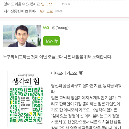
있는 환경이 아니기 때문이다.
영어도 쉬울 수 있겠네요
영어, 으~~~~~
19.04.24
지리산등반이 초행이라
민이고모
18.09.28
669
영(Young)
상담가능
누구와 비교하는 것이 아닌 오늘보다 나은 내일을 위해 노력합니다.
아나모리 가즈오 著
당신의 삶을 바꾸고 싶다면 지금, 생각을 바꿔
라
일본 교세라 창업자이자 세계적인 기업가, 그
리고 한국인이 가장 좋아하는 일본 기업인이
기도 한 이나모리 가즈오. 《생각의 힘》은
‘살아 있는 경영의 신’이라 불리는 그가 경영
자로서 또 한 인간으로서 나름의 치열한 삶을
살아오면서 얻은 깨달음을 담은 책이다. 여기