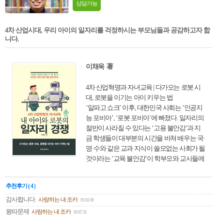
상담가능
4차 산업시대, 우리 아이의 일자리를 걱정하시는 부모님들과 공감하고자 합
니다.
이채욱 著
4차 산업혁명과 자녀교육 | 다가오는 로봇 시
대, 로봇을 이기는 아이 키우는 법
‘알파고 쇼크’ 이후, 대한민국 사회는 ‘인공지
능 포비아’, ‘로봇 포비아’에 빠졌다. 일자리의
절반이 사라질 수 있다는 ‘고용 불안감’과 지
금 학생들이 대부분의 시간을 바쳐 배우는 국·
영·수와 같은 교과 지식이 쓸모없는 사회가 될
것이라는 ‘교육 불안감’이 학부모와 교사들에
게 만연해있다. 하지만, ‘인공지능 시대 국·영·
수를 배우는 것은 포크레인이 있는데 삽질을
추천후기 ( 4 )
배우는 것과 같다’는 식의 접근은 아무런 도움
이 되지 못한다. 지금 당장 내 아이만 국·영·수
감사합니다.
사랑하는 내 조카
19.10.30
를 그만두고 창의교육과 놀이교육만 시킬 수
왕따문제
사랑하는 내 조카
19.07.31