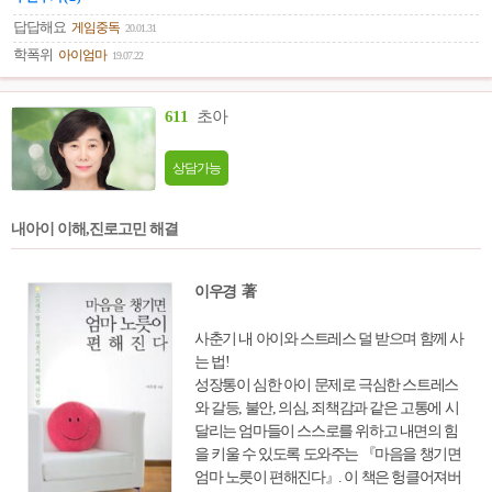
일 뿐 유별난 일은 아니라는 것이다. 내 친구
가 내 자녀가 내 연인이 또는 배우자가 이러한
답답해요
게임중독
20.01.31
고민을 하고 있다고 해서 문제가 있는 것이 아
학폭위
아이엄마
19.07.22
니라는 것을 모두가 알아줬으면 한다. 이 사람
들은 다른 사람들보다 더 먼저 이 고민을 시작
611
초아
하게 된 것일 뿐 언젠간 당신도 이 고민에 빠
지게 될 수 있기 때문이다. 이러한 인식의 전
환만으로도 이들은 더 편안하게 자신에 대해
상담가능
생각하고 유연하게 대처해 나갈 수 있게 될 것
이다.
내아이 이해,진로고민 해결
이우경 著
사춘기 내 아이와 스트레스 덜 받으며 함께 사
는 법!
성장통이 심한 아이 문제로 극심한 스트레스
와 갈등, 불안, 의심, 죄책감과 같은 고통에 시
달리는 엄마들이 스스로를 위하고 내면의 힘
을 키울 수 있도록 도와주는 『마음을 챙기면
엄마 노릇이 편해진다』. 이 책은 헝클어져버