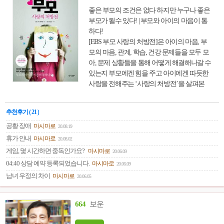
좋은 부모의 조건은 없다 하지만 누구나 좋은
부모가 될수 있다! | 부모와 아이의 마음이 통
하다!
[EBS 부모 사랑의 처방전]은 아이의 마음, 부
모의 마음, 관계, 학습, 건강 문제들을 모두 모
아, 문제 상황들을 통해 어떻게 해결해나갈 수
있는지 부모에겐 힘을 주고 아이에겐 따듯한
사랑을 전해주는 ‘사랑의 처방전’을 살펴본
책이다.
추천후기 ( 21 )
공황 장애
마시마로
20.08.19
휴가 안내
마시마로
20.08.02
게임, 몇 시간하면 중독인가요?
마시마로
20.06.09
04:40 상담 예약 등록되었습니다.
마시마로
20.06.09
남녀 우정의 차이
마시마로
20.06.05
664
보운