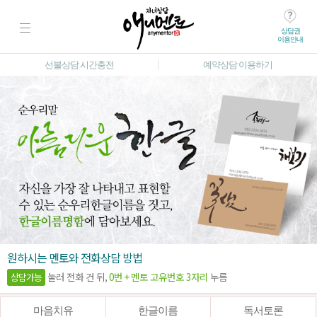
상담권
이용안내
선불상담 시간충전
예약상담 이용하기
원하시는 멘토와 전화상담 방법
눌러 전화 건 뒤,
0번 + 멘토 고유번호 3자리
누름
상담가능
마음치유
한글이름
독서토론