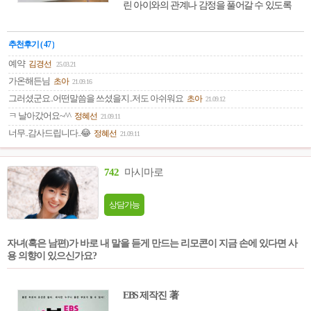
린 아이와의 관계나 감정을 풀어갈 수 있도록
‘마음챙김’이라는 구체적인 생활 속 실천법을
제시한다. 저자는 엄마의 그릇의 크기가 어느
추천후기 ( 47 )
정도인지 늘 시험하게 만드는 아이의 사춘기
시기에는 아이의 성장을 돕고 엄마인 자신의
예약
김경선
25.03.21
성숙을 위해서 마음공부가 필요하다고 이야
가온해든님
초아
21.09.16
기한다. 쓸데없는 생각을 멈추고, 자신의 의식
그러셨군요..어떤말씀을 쓰셨을지..저도 아쉬워요
초아
21.09.12
을 먹고, 보고, 듣고, 호흡하고, 몸을 움직이며,
ㅋ 날아갔어요~^^
정혜선
21.09.11
감정이 흘러가는 ‘현재’에 집중하는 방법 등 7
너무..감사드립니다..😂
정혜선
21.09.11
가지 마음챙김 원칙과 함께 엄마 자신을 위해
분노의 나날에서 벗어나는 법, 자신의 상처에
서 벗어나 자신을 위로하고 격려하며 새로운
742
마시마로
날들로 인생을 채우는 법 등을 제안하고 있다.
상담가능
자녀(혹은 남편)가 바로 내 말을 듣게 만드는 리모콘이 지금 손에 있다면 사
용 의향이 있으신가요?
EBS 제작진 著