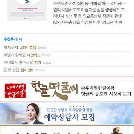
보편적인 가치 실현을 위해 일하는 국제공무
원의 치열하고도 아름다운 삶을 생생하게 그
려낸다. 반기문 전 외교통상부 장관이 유엔
(UN) 사무총장을 역임한 이후 ‘외교관’이란
직업에 대한 일반인들의 관심이 커지고 있다.
대학의 외교학과 인기도 상승하고 있으며, 외
추천후기 ( 4 )
교관을 꿈꾸는 청소년과 어린이들도 많아졌
다. 전 세계를 다니며 안정된 지위를 누리며,
역지사지
실패한교육
20.04.30
영화나 드라마 등에서 보여 주는 멋지고 화려
어떻게 할까요
대안학교
19.09.30
한 생활을 할 수 있다고 믿기 때문이다. 물론
자녀를 믿어주세요
지미
19.03.25
나라를 대표하는 사람이기에 주어지는 혜택
진 로 상담
봄이 엄마
19.03.25
이 있으며, 명예도 따른다. 하지만 겉으로 보
이는 화려한 생활과 달리 의외로 애환도 많고,
국익 수호를 위해 흔히 총성 없는 전쟁터라는
외교무대에서 경쟁해야 하는 피 마르는 직업
이기도 하다. 이 책 ≪외교관은 국가대표 멀티
플레이어≫는 지난 25년간 다양한 분야에서
활약하며 다자외교의 전문가로 활약한 김효
은 대사와 국립외교원 출신으로 한반도평화
교섭본부 북핵정책과에서 근무한 오지은 사
무관이 자신들의 경험과 깨달음을 꾸밈없이